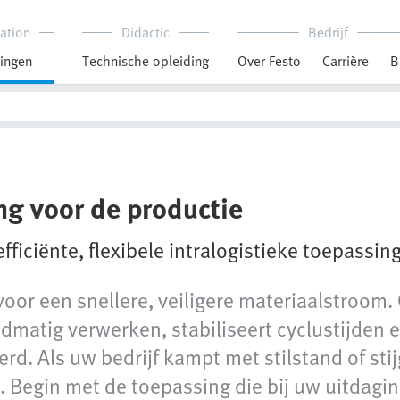
ation
Didactic
Bedrijf
ingen
Technische opleiding
Over Festo
Carrière
B
ng voor de productie
ficiënte, flexibele intralogistieke toepassing
voor een snellere, veiligere materiaalstroom
ndmatig verwerken, stabiliseert cyclustijden 
erd. Als uw bedrijf kampt met stilstand of st
 Begin met de toepassing die bij uw uitdaging