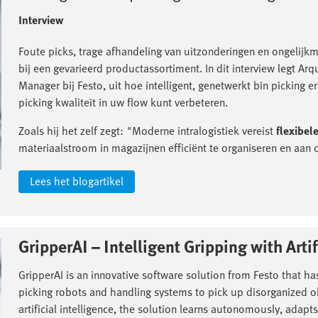
Interview
Foute picks, trage afhandeling van uitzonderingen en ongelijkm
bij een gevarieerd productassortiment. In dit interview legt A
Manager bij Festo, uit hoe intelligent, genetwerkt bin picking e
picking kwaliteit in uw flow kunt verbeteren.
Zoals hij het zelf zegt: "Moderne intralogistiek vereist
flexibel
materiaalstroom in magazijnen efficiënt te organiseren en aan
Lees het blogartikel
GripperAI – Intelligent Gripping with Artifi
GripperAI is an innovative software solution from Festo that has
picking robots and handling systems to pick up disorganized obj
artificial intelligence, the solution learns autonomously, adapts