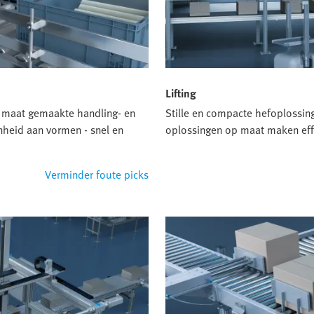
Lifting
op maat gemaakte handling- en
Stille en compacte hefoplossin
nheid aan vormen - snel en
oplossingen op maat maken effic
Verminder foute picks