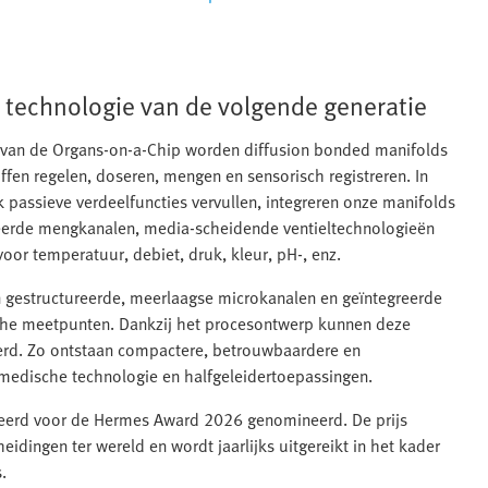
e technologie van de volgende generatie
k van de Organs-on-a-Chip worden diffusion bonded manifolds
ffen regelen, doseren, mengen en sensorisch registreren. In
k passieve verdeelfuncties vervullen, integreren onze manifolds
seerde mengkanalen, media-scheidende ventieltechnologieën
r temperatuur, debiet, druk, kleur, pH‑, enz.
jn gestructureerde, meerlaagse microkanalen en geïntegreerde
sche meetpunten. Dankzij het procesontwerp kunnen deze
erd. Zo ontstaan compactere, betrouwbaardere en
 medische technologie en halfgeleidertoepassingen.
eerd voor de Hermes Award 2026 genomineerd. De prijs
dingen ter wereld en wordt jaarlijks uitgereikt in het kader
.