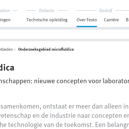
ation
Didactic
Bedrijf
ingen
Technische opleiding
Over Festo
Carrière
B
ebieden
Onderzoeksgebied microfluïdica
dica
enschappen: nieuwe concepten voor laborat
samenkomen, ontstaat er meer dan alleen in
etenschap en de industrie naar concepten e
e technologie van de toekomst. Een belangri