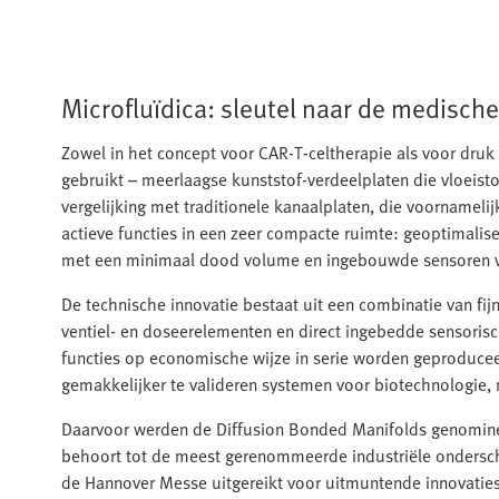
Microfluïdica: sleutel naar de medisch
Zowel in het concept voor CAR-T-celtherapie als voor dru
gebruikt – meerlaagse kunststof‑verdeelplaten die vloeisto
vergelijking met traditionele kanaalplaten, die voornamelij
actieve functies in een zeer compacte ruimte: geoptimali
met een minimaal dood volume en ingebouwde sensoren voo
De technische innovatie bestaat uit een combinatie van fi
ventiel- en doseerelementen en direct ingebedde sensori
functies op economische wijze in serie worden geproduce
gemakkelijker te valideren systemen voor biotechnologie,
Daarvoor werden de Diffusion Bonded Manifolds genomin
behoort tot de meest gerenommeerde industriële onderschei
de Hannover Messe uitgereikt voor uitmuntende innovaties