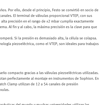
. Por ello, desde el principio, Festo se convirtió en socio de
anales. El terminal de válvulas proporcional VTEP, con sus
alta precisión en el rango de ±2 mbar cumplía exactamente
tema. Al fin y al cabo, la máxima precisión es la clave para que
omperá. Si la presión es demasiado alta, la célula se colapsa.
cnología piezoeléctrica, como el VTEP, son ideales para trabajos
seño compacto gracias a las válvulas piezoeléctricas utilizadas.
tan perfectamente al montaje en instrumentos de Sophion. En
atch Clamp utilizan de 12 a 54 canales de presión
vulas.
céuticas del mundo y muchas universidades utilizan las