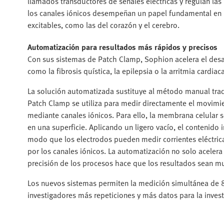
llamados transductores de señales eléctricas y regulan las 
los canales iónicos desempeñan un papel fundamental en l
excitables, como las del corazón y el cerebro.
Automatización para resultados más rápidos y precisos
Con sus sistemas de Patch Clamp, Sophion acelera el desar
como la fibrosis quística, la epilepsia o la arritmia cardiaca
La solución automatizada sustituye al método manual tra
Patch Clamp se utiliza para medir directamente el movimie
mediante canales iónicos. Para ello, la membrana celular 
en una superficie. Aplicando un ligero vacío, el contenido i
modo que los electrodos pueden medir corrientes eléctric
por los canales iónicos. La automatización no solo aceler
precisión de los procesos hace que los resultados sean m
Los nuevos sistemas permiten la medición simultánea de 8,
investigadores más repeticiones y más datos para la investi