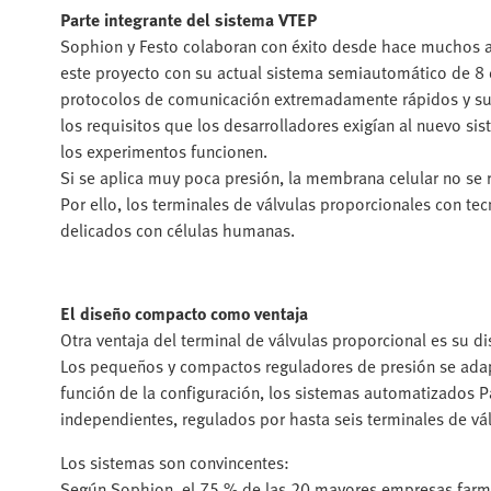
Parte integrante del sistema VTEP
Sophion y Festo colaboran con éxito desde hace muchos años
este proyecto con su actual sistema semiautomático de 8 c
protocolos de comunicación extremadamente rápidos y su 
los requisitos que los desarrolladores exigían al nuevo sis
los experimentos funcionen.
Si se aplica muy poca presión, la membrana celular no se r
Por ello, los terminales de válvulas proporcionales con te
delicados con células humanas.
El diseño compacto como ventaja
Otra ventaja del
terminal de válvulas proporcional es su di
Los pequeños y compactos reguladores de presión se adap
función de la configuración, los sistemas automatizados P
independientes, regulados por hasta seis terminales de vál
Los sistemas son convincentes:
Según Sophion, el 75 % de las 20 mayores empresas farma