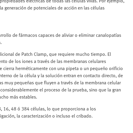
propiedades eléctricas de todas las células vivas. Por ejemplo,
a generación de potenciales de acción en las células
rollo de fármacos capaces de aliviar o eliminar canalopatías
.
dicional de Patch Clamp, que requiere mucho tiempo. El
nto de los iones a través de las membranas celulares
se cierra herméticamente con una pipeta o un pequeño orificio
nterno de la célula y la solución entran en contacto directo, de
as muy pequeñas que fluyen a través de la membrana celular
a considerablemente el proceso de la prueba, sino que la gran
ucho más estables.
 16, 48 ó 384 células, lo que proporciona a los
gación, la caracterización o incluso el cribado.