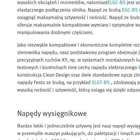
wysokich obciążeń i momentów, natomiast
ELGC-BS
jest s
elastycznego podłączenia silnika. Napęd ze śrubą
EGC-BS
osiągnąć maksymalną sztywność i nośność. Napęd ze śru
oferuje maksymalnie kompaktowe wymiary i optymalne wyk
manipulowania drobnymi częściami.
Jako niezwykle kompaktowe i ekonomiczne kompletne rozwi
sterownika napędu, nasz podstawowy program obejmuje 
precyzyjnych ruchów XY, np. w systemach montażowych lu
testowych i kontrolnych Inne cechy napędu elektrycznego
konstrukcja Clean Design oraz dwie standardowe opcje zint
napędy Festo ze śrubą, na przykład
ELGT-BS
, zdobywają p
wysoką nośność i sztywność, którą osiąga się dzięki odpow
Napędy wysięgnikowe
Bardzo lekki i jednocześnie sztywny jest nasz napęd wysi
w przemyśle maszyn pakujących, do paletyzacji i innych z