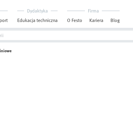
Dydaktyka
Firma
port
Edukacja techniczna
O Festo
Kariera
Blog
liniowe