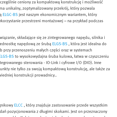
zczególnie ceniony za kompaktową konstrukcję i możliwość
ma unikalny, zoptymalizowany przekrój, który pozwala
bą
ELGC-BS
jest naszym ekonomicznym wariantem, który
orzystanie przestrzeni montażowej – na przykład podczas
ązanie, składające się ze zintegrowanego napędu, silnika i
jednostkę napędową ze śrubą
ELGS-BS
, która jest idealna do
b przy przenoszeniu małych części oraz w systemach
ELGS-BS
to wysokowydajna śruba kulowa, łatwa w czyszczeniu
egrowanego sterowania - IO-Link i cyfrowe I/O (DIO). Inne
unkty nie tylko za swoją kompaktową konstrukcję, ale także za
iedniej konstrukcji prowadnicy..
ęgnikowy
ELCC
, który znajduje zastosowanie przede wszystkim
adań pozycjonowania z długimi skokami. Jest on przeznaczony