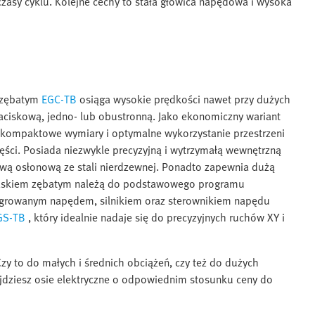
zasy cyklu. Kolejne cechy to stała głowica napędowa i wysoka
m zębatym
EGC-TB
osiąga wysokie prędkości nawet przy dużych
zaciskową, jedno- lub obustronną. Jako ekonomiczny wariant
kompaktowe wymiary i optymalne wykorzystanie przestrzeni
ści. Posiada niezwykle precyzyjną i wytrzymałą wewnętrzną
twą osłonową ze stali nierdzewnej. Ponadto zapewnia dużą
z paskiem zębatym należą do podstawowego programu
tegrowanym napędem, silnikiem oraz sterownikiem napędu
GS-TB
, który idealnie nadaje się do precyzyjnych ruchów XY i
zy to do małych i średnich obciążeń, czy też do dużych
ajdziesz osie elektryczne o odpowiednim stosunku ceny do