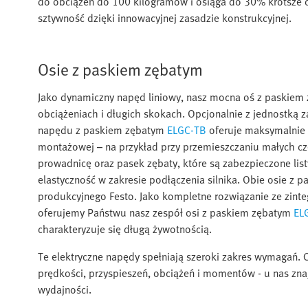
do obciążeń do 100 kilogramów i osiąga do 30% krótsze c
sztywność dzięki innowacyjnej zasadzie konstrukcyjnej.
Osie z paskiem zębatym
Jako dynamiczny napęd liniowy, nasz mocna oś z paskie
obciążeniach i długich skokach. Opcjonalnie z jednostką 
napędu z paskiem zębatym
ELGC-TB
oferuje maksymalnie 
montażowej – na przykład przy przemieszczaniu małych czę
prowadnicę oraz pasek zębaty, które są zabezpieczone lis
elastyczność w zakresie podłączenia silnika. Obie osie 
produkcyjnego Festo. Jako kompletne rozwiązanie ze zin
oferujemy Państwu nasz zespół osi z paskiem zębatym
EL
charakteryzuje się długą żywotnością.
Te elektryczne napędy spełniają szeroki zakres wymagań. C
prędkości, przyspieszeń, obciążeń i momentów - u nas zn
wydajności.