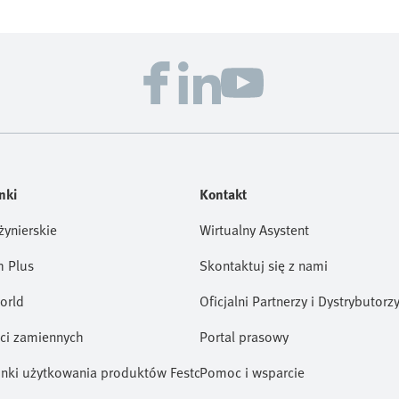
nki
Kontakt
żynierskie
Wirtualny Asystent
h Plus
Skontaktuj się z nami
orld
Oficjalni Partnerzy i Dystrybutorz
ści zamiennych
Portal prasowy
nki użytkowania produktów Festo (EN)
Pomoc i wsparcie