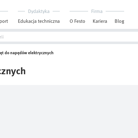
Dydaktyka
Firma
port
Edukacja techniczna
O Festo
Kariera
Blog
ęt do napędów elektrycznych
cznych