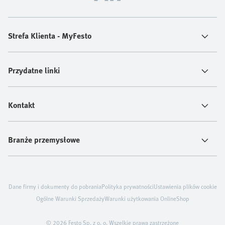
Strefa Klienta - MyFesto
Przydatne linki
Kontakt
Branże przemysłowe
Dane firmy i dokumenty do pobrania
Polityka prywatności
Ustawienia plików cookie
Ogólne Warunki Sprzedaży
Warunki użytkowania OnlineShop
© 2026 Festo Sp. z o. o. Wszelkie prawa zastrzeżone