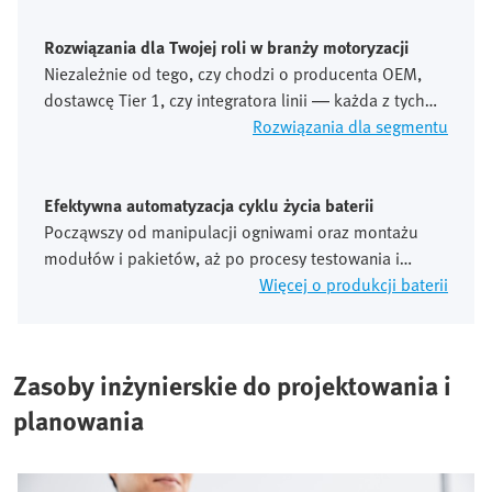
Wymaga to elastycznych i precyzyjnie zintegrowanych
koncepcji automatyzacji.
Rozwiązania dla Twojej roli w branży motoryzacji
Niezależnie od tego, czy chodzi o producenta OEM,
dostawcę Tier 1, czy integratora linii — każda z tych
ról stawia odmienne wymagania w zakresie
Rozwiązania dla segmentu
automatyzacji, standaryzacji oraz globalnej
skalowalności. Bierzemy pod uwagę te perspektywy w
całym łańcuchu wartości.
Efektywna automatyzacja cyklu życia baterii
Począwszy od manipulacji ogniwami oraz montażu
modułów i pakietów, aż po procesy testowania i
recyklingu, produkcja baterii stawia wysokie
Więcej o produkcji baterii
wymagania w zakresie precyzji, bezpieczeństwa i
stabilności procesów. Automatyzacja jest tutaj
niezbędna dla zapewnienia jakości i efektywności
Zasoby inżynierskie do projektowania i
kosztowej.
planowania