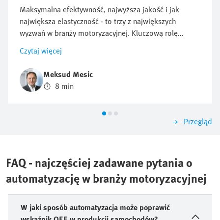
Maksymalna efektywność, najwyższa jakość i jak
największa elastyczność - to trzy z największych
wyzwań w branży motoryzacyjnej. Kluczową rolę
odgrywa tutaj End-of-Arm-Tooling (EOAT), które jest
Czytaj więcej
specjalnie dostosowane do wymagań nowoczesnych
systemów produkcyjnych na spawalni i tłoczni.
Meksud Mesic
8 min
Przegląd
FAQ - najczęściej zadawane pytania o
automatyzację w branży motoryzacyjnej
W jaki sposób automatyzacja może poprawić
wskaźnik OEE w produkcji samochodów?