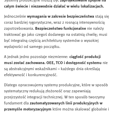
Systemy produkcyjne muszą być
zaprojektowane spójnie na
całym świecie
i
niezawodnie działać w wielu lokalizacjach.
Jednocześnie
wymagania w zakresie bezpieczeństwa
stają się
coraz bardziej rygorystyczne, wraz z rosnącą intensywnością
zapotrzebowania.
Bezpieczeństwo funkcjonalne
nie należy
traktować go jako czegoś dodanego na ostatnią chwilę; musi
być integralną częścią architektury systemów o wysokiej
wydajności od samego początku.
A jednak jedno pozostaje niezmienne:
ciągłość produkcji
musi zostać zachowana. OEE, TCO i dostępność systemu
nie
są abstrakcyjnymi wskaźnikami – każdego dnia określają
efektywność i konkurencyjność.
Dlatego opracowujemy systemy produkcyjne, które w sposób
systematyczny redukują złożoność oraz zapewniają
przejrzystość integracji technicznej. W ten sposób tworzymy
fundament dla
zautomatyzowanych linii produkcyjnych w
przemyśle motoryzacyjnym
które można skalować globalnie i