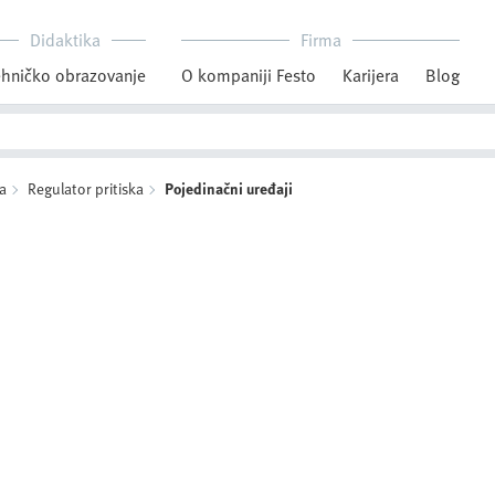
Didaktika
Firma
hničko obrazovanje
O kompaniji Festo
Karijera
Blog
a
Regulator pritiska
Pojedinačni uređaji