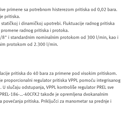
tljive primene sa potrebnom histerezom pritiska od 0,02 bara.
e pritiska.
statičkoj i dinamičkoj upotrebi. Fluktuacije radnog pritiska
promene radnog pritiska i protoka.
1/8" i standardnim nominalnim protokom od 300 l/min, kao i
nim protokom od 2.300 l/min.
ulacije pritiska do 40 bara za primene pod visokim pritiskom.
đuje proporcionalni regulator pritiska VPPL pomoću integrisanog
. U slučaju odstupanja, VPPL kontroliše regulator PREL sve
nta PREL-186-…-40CFX2 takođe je opremljena dvokanalnim
 povećanja pritiska. Priključci za manometar sa prednje i