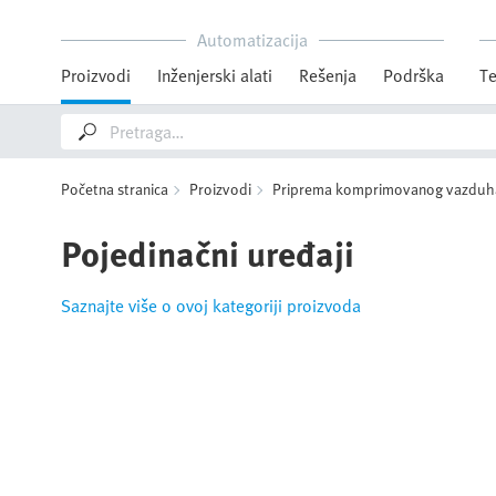
Automatizacija
Proizvodi
Inženjerski alati
Rešenja
Podrška
Te
Početna stranica
Proizvodi
Priprema komprimovanog vazduh
Pojedinačni uređaji
Saznajte više o ovoj kategoriji proizvoda