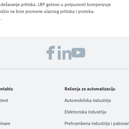
 podešavanje pritiska. LRP gotovo u potpunosti kompenzuje
 odziv na brze promene ulaznog pritiska i protoka.
.
ontaktu
Rešenja za automatizaciju
stent
Automobilska industrija
Elektronska industrija
vinare
Prehrambena industrija i pakovan