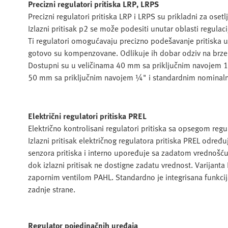
Precizni regulatori pritiska LRP, LRPS
Precizni regulatori pritiska LRP i LRPS su prikladni za ose
Izlazni pritisak p2 se može podesiti unutar oblasti regulacij
Ti regulatori omogućavaju precizno podešavanje pritiska u 
gotovo su kompenzovane. Odlikuje ih dobar odziv na brze 
Dostupni su u veličinama 40 mm sa priključnim navojem 
50 mm sa priključnim navojem ¼" i standardnim nominal
Električni regulatori pritiska PREL
Električno kontrolisani regulatori pritiska sa opsegom reg
Izlazni pritisak električnog regulatora pritiska PREL odre
senzora pritiska i interno upoređuje sa zadatom vrednošću
dok izlazni pritisak ne dostigne zadatu vrednost. Varija
zapornim ventilom PAHL. Standardno je integrisana funkcija
zadnje strane.
Regulator pojedinačnih uređaja