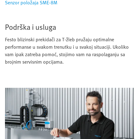
Senzor položaja SME-8M
Podrška i usluga
Festo blizinski prekidači za T-žleb pružaju optimalne
performanse u svakom trenutku i u svakoj situaciji. Ukoliko
vam ipak zatreba pomoć, stojimo vam na raspolaganju sa
brojnim servisnim opcijama.