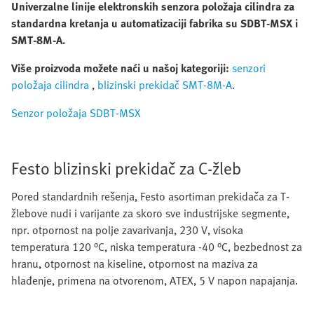
Univerzalne linije elektronskih senzora položaja cilindra za
standardna kretanja u automatizaciji fabrika su SDBT-MSX i
SMT-8M-A.
Više proizvoda možete naći u našoj kategoriji:
senzori
položaja cilindra
,
blizinski prekidač SMT-8M-A
.
Senzor položaja SDBT-MSX
Festo blizinski prekidač za C-žleb
Pored standardnih rešenja, Festo asortiman prekidača za T-
žlebove nudi i varijante za skoro sve industrijske segmente,
npr. otpornost na polje zavarivanja, 230 V, visoka
temperatura 120 °C, niska temperatura -40 °C, bezbednost za
hranu, otpornost na kiseline, otpornost na maziva za
hlađenje, primena na otvorenom, ATEX, 5 V napon napajanja.