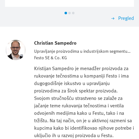
Pregled
Christian Sampedro
Upravljanje proizvodima u industrijskom segmentu
LifeTech centra
Festo SE & Co. KG
Kristijan Sampedro je menadžer proizvoda za
rukovanje tečnostima u kompaniji Festo i ima
dugogodišnje iskustvo u upravljanju
proizvodima za širok spektar proizvoda.
Svojom stručnošću strastveno se zalaže za
jačanje teme rukovanja tečnostima i ventila
odvojenih medijima kako u Festu, tako i na
tržištu. Na taj način, on je u aktivnoj razmeni sa
kupcima kako bi identifikovao njihove potrebe i
uključio ih u razvoj proizvoda u Festu.