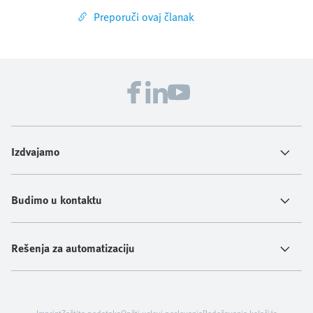
Preporuči ovaj članak
Izdvajamo
Budimo u kontaktu
Rešenja za automatizaciju
Imprint
Zaštita podataka
Opšti uslovi poslovanja
Podešavanja kolačića