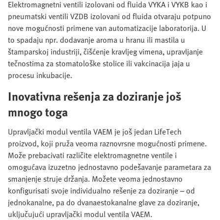
Elektromagnetni ventili izolovani od fluida VYKA i VYKB kao i
pneumatski ventili VZDB izolovani od fluida otvaraju potpuno
nove mogućnosti primene van automatizacije laboratorija. U
to spadaju npr. dodavanje aroma u hranu ili mastila u
štamparskoj industriji, čišćenje kravljeg vimena, upravljanje
tečnostima za stomatološke stolice ili vakcinacija jaja u
procesu inkubacije.
Inovativna rešenja za doziranje još
mnogo toga
Upravljački modul ventila VAEM je još jedan LifeTech
proizvod, koji pruža veoma raznovrsne mogućnosti primene.
Može prebacivati različite elektromagnetne ventile i
omogućava izuzetno jednostavno podešavanje parametara za
smanjenje struje držanja. Možete veoma jednostavno
konfigurisati svoje individualno rešenje za doziranje – od
jednokanalne, pa do dvanaestokanalne glave za doziranje,
uključujući upravljački modul ventila VAEM.