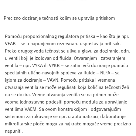
Precizno doziranje tečnosti kojim se upravlja pritiskom
Pomoću proporcionalnog regulatora pritiska – kao što je npr.
VEAB – se u napunjenom rezervoaru uspostavlja pritisak.
Preko drugog voda tečnost se uliva u glavu za doziranje, odn.
u ventil koji je izolovan od fluida. Otvaranjem i zatvaranjem
ventila – npr. VYKA ili VYKB – se zatim vrši doziranje pomoću
specijalnih utično-navojnih spojeva za fluide – NLFA – sa
iglom za doziranje – VAVN. Pomoću pritiska i vremena
otvaranja ventila se može regulisati koja količina tečnosti želi
da se dozira. Vreme otvaranja ventila se na primer može
veoma jednostavno podesiti pomoću modula za upravljanje
ventilima VAEM. Sa ovom konstrukcijom i odgovarajućim
sistemom za rukovanje se npr. u automatizaciji laboratorije
mikrotitarske ploče mogu za najkraće moguće vreme precizno
napuniti.