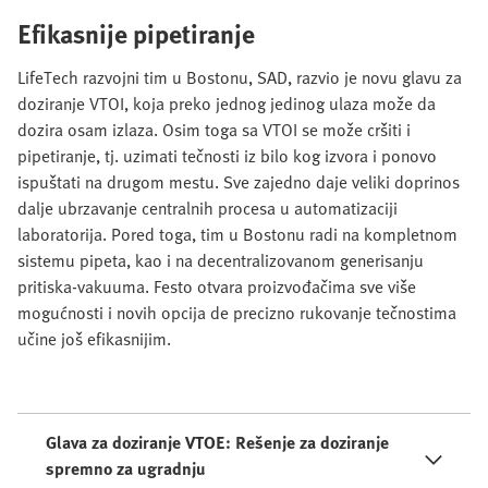
Efikasnije pipetiranje
LifeTech razvojni tim u Bostonu, SAD, razvio je novu glavu za
doziranje VTOI, koja preko jednog jedinog ulaza može da
dozira osam izlaza. Osim toga sa VTOI se može cršiti i
pipetiranje, tj. uzimati tečnosti iz bilo kog izvora i ponovo
ispuštati na drugom mestu. Sve zajedno daje veliki doprinos
dalje ubrzavanje centralnih procesa u automatizaciji
laboratorija. Pored toga, tim u Bostonu radi na kompletnom
sistemu pipeta, kao i na decentralizovanom generisanju
pritiska-vakuuma. Festo otvara proizvođačima sve više
mogućnosti i novih opcija de precizno rukovanje tečnostima
učine još efikasnijim.
Glava za doziranje VTOE: Rešenje za doziranje
spremno za ugradnju