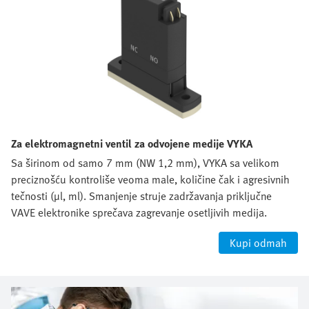
Za elektromagnetni ventil za odvojene medije VYKA
Sa širinom od samo 7 mm (NW 1,2 mm), VYKA sa velikom
preciznošću kontroliše veoma male, količine čak i agresivnih
tečnosti (µl, ml). Smanjenje struje zadržavanja priključne
VAVE elektronike sprečava zagrevanje osetljivih medija.
Kupi odmah