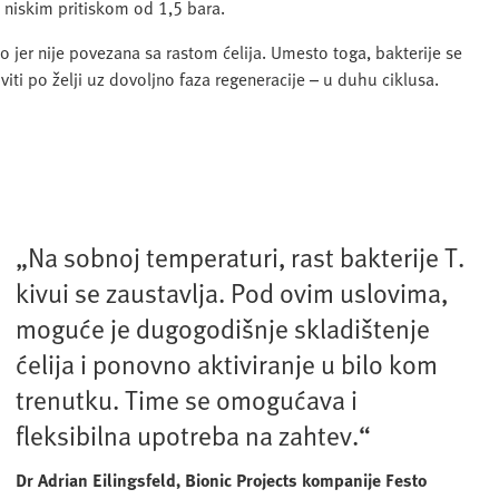
i niskim pritiskom od 1,5 bara.
o jer nije povezana sa rastom ćelija. Umesto toga, bakterije se
viti po želji uz dovoljno faza regeneracije – u duhu ciklusa.
„Na sobnoj temperaturi, rast bakterije T.
kivui se zaustavlja. Pod ovim uslovima,
moguće je dugogodišnje skladištenje
ćelija i ponovno aktiviranje u bilo kom
trenutku. Time se omogućava i
fleksibilna upotreba na zahtev.“
Dr Adrian Eilingsfeld, Bionic Projects kompanije Festo