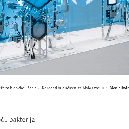
ža za bioničko učenje
Koncepti budućnosti za biologizaciju
BionicHydr
ću bakterija