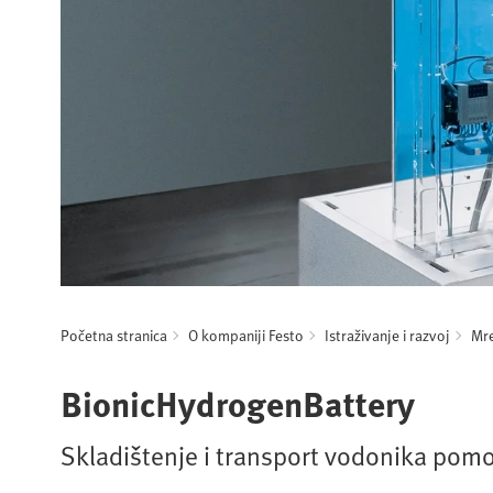
Početna stranica
O kompaniji Festo
Istraživanje i razvoj
Mre
BionicHydrogenBattery
Skladištenje i transport vodonika pomo