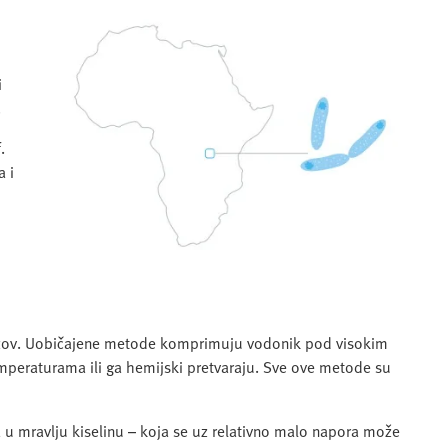
i
.
.
a i
izazov. Uobičajene metode komprimuju vodonik pod visokim
emperaturama ili ga hemijski pretvaraju. Sve ove metode su
 u mravlju kiselinu – koja se uz relativno malo napora može