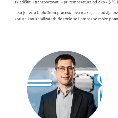
skladištiti i transportovati – pri temperatura od oko 65 °C 
Iako je reč o biološkom procesu, ova reakcija se odvija brz
koriste kao katalizatori: Ne troše se i proces se može pono