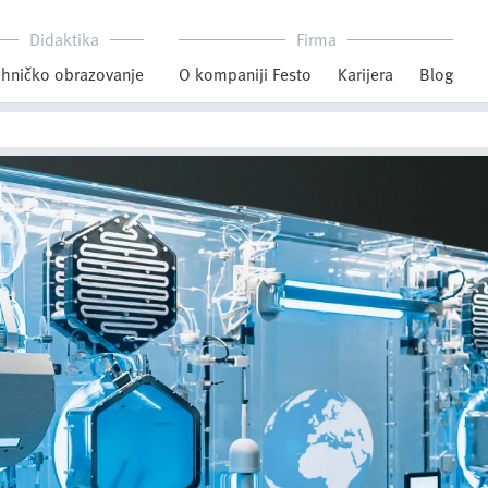
Didaktika
Firma
hničko obrazovanje
O kompaniji Festo
Karijera
Blog