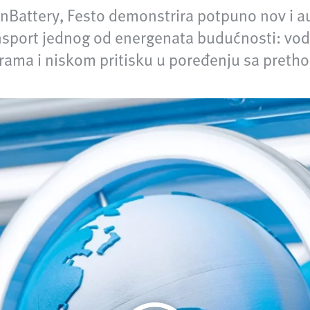
nBattery, Festo demonstrira potpuno nov i a
ransport jednog od energenata budućnosti: vo
urama i niskom pritisku u poređenju sa pret