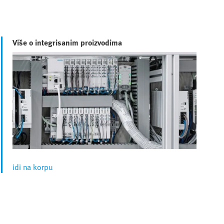
Više o integrisanim proizvodima
idi na korpu