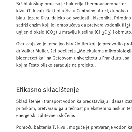
Srž biološkog procesa je bakterija Thermoanaerobacter
kivui (T. kivui). Bakterija živi u Centralnoj Africi, duboko u
blatu jezera Kivu, daleko od svetlosti i kiseonika. Prirodno
sadrži enzim koji joj omogućava da pretvara vodonik (H
) 
2
ugljen-dioksid (CO
) u mravlju kiselinu (CH
O
) i obrnuto
2
2
2
Ovo svojstvo je temeljno istražio tim koji je predvodio prof
dr Volker Müller, šef odeljenja „Molekularna mikrobiologij
bioenergetika“ na Geteovom univerzitetu u Frankfurtu, sa
kojim Festo blisko sarađuje na projektu.
Efikasno skladištenje
Skladištenje i transport vodonika predstavljaju i danas 
pritiskom, pretvaraju ga u tečnost pri ekstremno niskim t
energetski zahtevne i složene.
Pomoću bakterija T. kivui, moguće je pretvaranje vodonika