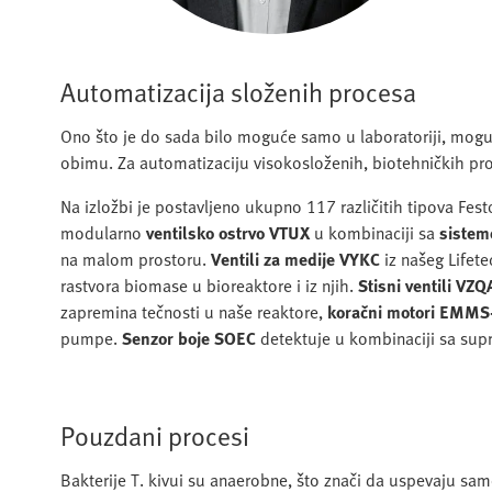
Automatizacija složenih procesa
Ono što je do sada bilo moguće samo u laboratoriji, mogu
obimu. Za automatizaciju visokosloženih, biotehničkih pro
Na izložbi je postavljeno ukupno 117 različitih tipova Fes
modularno
ventilsko ostrvo VTUX
u kombinaciji sa
sistem
na malom prostoru.
Ventili za medije VYKC
iz našeg Lifet
rastvora biomase u bioreaktore i iz njih.
Stisni ventili VZQ
zapremina tečnosti u naše reaktore,
koračni motori EMMS
pumpe.
Senzor boje SOEC
detektuje u kombinaciji sa sup
Pouzdani procesi
Bakterije T. kivui su anaerobne, što znači da uspevaju sam