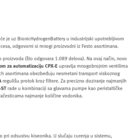
će je uz BionicHydrogenBattery u industrijski upotrebljivom
cesa, odgovorni si mnogi proizvodni iz Festo asortimana.
to proizvoda (što odgovara 1.089 delova). Na ovaj način, novo
om za automatizaciju CPX-E
upravlja mnogobrojnim ventilima
ech asortimana obezbeđuju nesmetani transport viskoznog
A
regulišu protok kroz filtere. Za precizno doziranje najmanjih
-ST
rade u kombinaciji sa glavama pumpe kao peristaltičke
račesticama najmanje količine vodonika.
o pri odsustvu kiseonika. U slučaju curenja u sistemu,