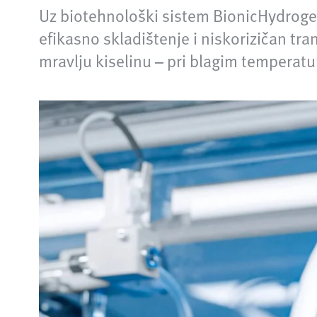
Uz biotehnološki sistem BionicHydroge
efikasno skladištenje i niskorizičan t
mravlju kiselinu – pri blagim temperat