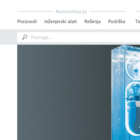
Automatizacija
Proizvodi
Inženjerski alati
Rešenja
Podrška
Te