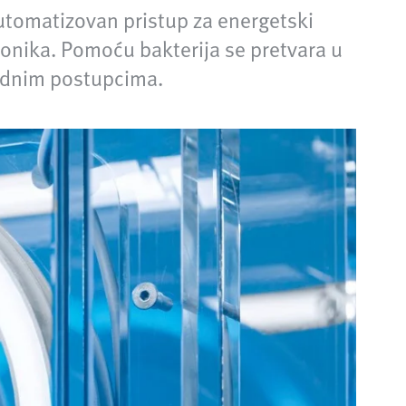
utomatizovan pristup za energetski
donika. Pomoću bakterija se pretvara u
hodnim postupcima.