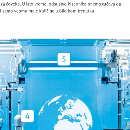
t za čoveka. U isto vreme, odsustvo kiseonika onemogućava da
ži samo veoma male količine u bilo kom trenutku.