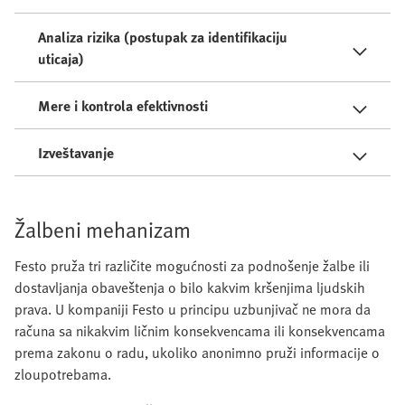
Analiza rizika (postupak za identifikaciju
uticaja)
Mere i kontrola efektivnosti
Izveštavanje
Žalbeni mehanizam
Festo pruža tri različite mogućnosti za podnošenje žalbe ili
dostavljanja obaveštenja o bilo kakvim kršenjima ljudskih
prava. U kompaniji Festo u principu uzbunjivač ne mora da
računa sa nikakvim ličnim konsekvencama ili konsekvencama
prema zakonu o radu, ukoliko anonimno pruži informacije o
zloupotrebama.