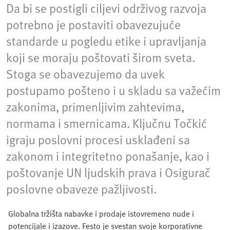
Da bi se postigli ciljevi održivog razvoja
potrebno je postaviti obavezujuće
standarde u pogledu etike i upravljanja
koji se moraju poštovati širom sveta.
Stoga se obavezujemo da uvek
postupamo pošteno i u skladu sa važećim
zakonima, primenljivim zahtevima,
normama i smernicama. Ključnu Točkić
igraju poslovni procesi usklađeni sa
zakonom i integritetno ponašanje, kao i
poštovanje UN ljudskih prava i Osigurač
poslovne obaveze pažljivosti.
Globalna tržišta nabavke i prodaje istovremeno nude i
potencijale i izazove. Festo je svestan svoje korporativne