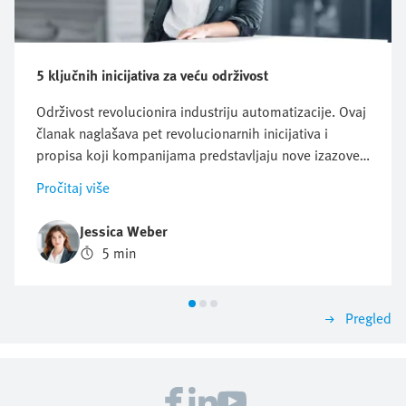
5 ključnih inicijativa za veću održivost
Održivost revolucionira industriju automatizacije. Ovaj
članak naglašava pet revolucionarnih inicijativa i
propisa koji kompanijama predstavljaju nove izazove,
ali i nude mogućnosti za inovacije i rast. Saznajte
Pročitaj više
zašto proaktivan u pogledu održivosti može biti
presudan za budući poslovni uspeh.
Jessica Weber
5 min
Pregled