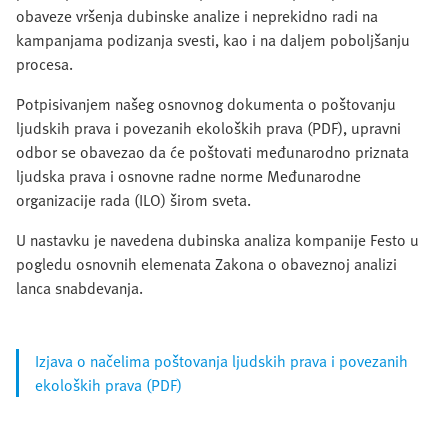
obaveze vršenja dubinske analize i neprekidno radi na
kampanjama podizanja svesti, kao i na daljem poboljšanju
procesa.
Potpisivanjem našeg osnovnog dokumenta o poštovanju
ljudskih prava i povezanih ekoloških prava (PDF), upravni
odbor se obavezao da će poštovati međunarodno priznata
ljudska prava i osnovne radne norme Međunarodne
organizacije rada (ILO) širom sveta.
U nastavku je navedena dubinska analiza kompanije Festo u
pogledu osnovnih elemenata Zakona o obaveznoj analizi
lanca snabdevanja.
Izjava o načelima poštovanja ljudskih prava i povezanih
ekoloških prava (PDF)