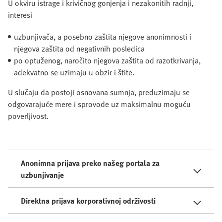
U okviru istrage i krivičnog gonjenja i nezakonitih radnji,
interesi
uzbunjivača, a posebno zaštita njegove anonimnosti i
njegova zaštita od negativnih posledica
po optuženog, naročito njegova zaštita od razotkrivanja,
adekvatno se uzimaju u obzir i štite.
U slučaju da postoji osnovana sumnja, preduzimaju se
odgovarajuće mere i sprovode uz maksimalnu moguću
poverljivost.
Anonimna prijava preko našeg portala za
uzbunjivanje
Direktna prijava korporativnoj održivosti