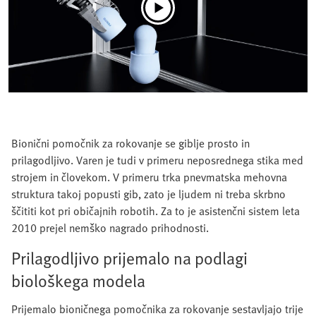
Bionični pomočnik za rokovanje se giblje prosto in
prilagodljivo. Varen je tudi v primeru neposrednega stika med
strojem in človekom. V primeru trka pnevmatska mehovna
struktura takoj popusti gib, zato je ljudem ni treba skrbno
ščititi kot pri običajnih robotih. Za to je asistenčni sistem leta
2010 prejel nemško nagrado prihodnosti.
Prilagodljivo prijemalo na podlagi
biološkega modela
Prijemalo bioničnega pomočnika za rokovanje sestavljajo trije