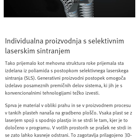
Individualna proizvodnja s selektivnim
laserskim sintranjem
Tako prijemalo kot mehovna struktura roke prijemala sta
izdelana iz poliamida s postopkom selektivnega laserskega
sintranja (SLS). Generativni proizvodni postopek omogoča
izdelavo posameznih premičnih delov sistema, ki jih je s
konvencionalnimi tehnologijami težko izvesti.
Sprva je material v obliki prahu in se v proizvodnem procesu
v tankih plasteh nanaša na gradbeno ploščo. Vsaka plast se z
laserjem spoji s spodnjo plastjo in se strdi le tam, kjer je to
določeno v programu. V votlih prostorih se prašek ne strdi in
se zato lahko kasneje odstrani. To zagotavlja prilagojeno 3D-