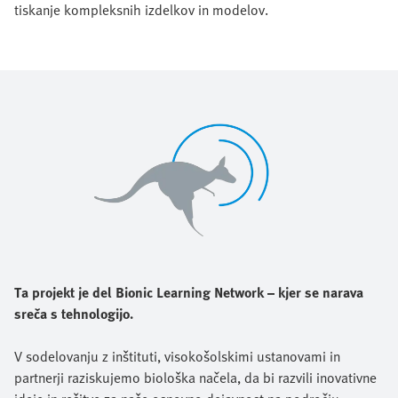
tiskanje kompleksnih izdelkov in modelov.
Ta projekt je del Bionic Learning Network – kjer se narava
sreča s tehnologijo.
V sodelovanju z inštituti, visokošolskimi ustanovami in
partnerji raziskujemo biološka načela, da bi razvili inovativne