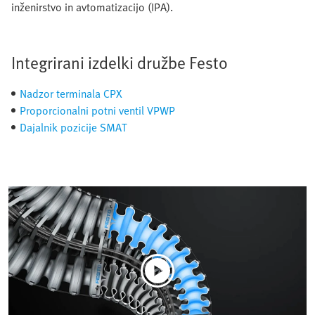
inženirstvo in avtomatizacijo (IPA).
Integrirani izdelki družbe Festo
Nadzor terminala CPX
Proporcionalni potni ventil VPWP
Dajalnik pozicije SMAT