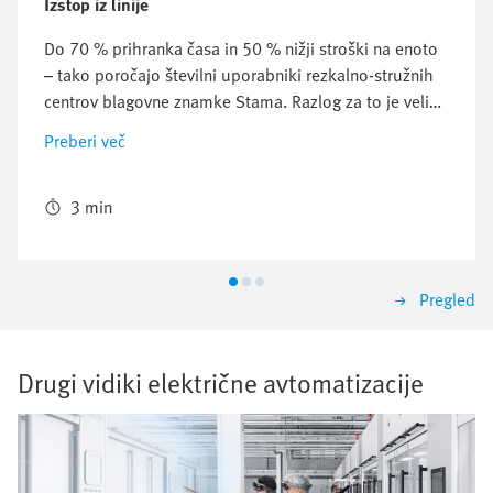
Izstop iz linije
Do 70 % prihranka časa in 50 % nižji stroški na enoto
– tako poročajo številni uporabniki rezkalno-stružnih
centrov blagovne znamke Stama. Razlog za to je velika
prilagodljivost strojev, katerih čas za pripravo je
Preberi več
praktično zanemarljiv. Integrirana rešitev
avtomatizacije podjetja Festo za nalaganje in
razlaganje obdelovancev ter izmenjevalnik orodij v
3 min
dodatnem magazinu imata svojo vlogo pri uspehu.
Pregled
Drugi vidiki električne avtomatizacije