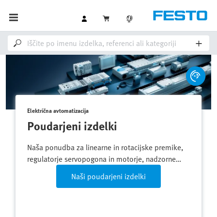
Električna avtomatizacija
Simplified Motion Series
Električna avtomatizacija preprostih linearnih in
vrtljivih gibov – kompaktno, prilagodljivo in
komunikativno s povezavo IO-Link.
Več o izdelku