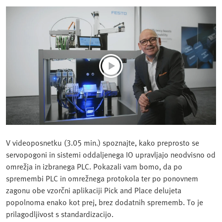
V videoposnetku (3.05 min.) spoznajte, kako preprosto se
servopogoni in sistemi oddaljenega IO upravljajo neodvisno od
omrežja in izbranega PLC. Pokazali vam bomo, da po
spremembi PLC in omrežnega protokola ter po ponovnem
zagonu obe vzorčni aplikaciji Pick and Place delujeta
popolnoma enako kot prej, brez dodatnih sprememb. To je
prilagodljivost s standardizacijo.