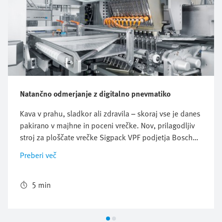
Natančno odmerjanje z digitalno pnevmatiko
Kava v prahu, sladkor ali zdravila – skoraj vse je danes
pakirano v majhne in poceni vrečke. Nov, prilagodljiv
stroj za ploščate vrečke Sigpack VPF podjetja Bosch
Packaging Technology zagotavlja pravo embalažo in
Preberi več
natančno razmerje mešanja. Kot prvi stroj za izdelavo
vrečk na svetu, ki ga je mogoče prosto skalirati,
uporablja novopridobljeno prilagodljivost digitalne
5 min
pnevmatike Festo Motion Terminal.