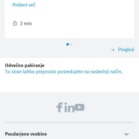
proizvajalci popolnoma nov občutek za prostor v
Preberi več
svojih tovarnah: novi stroji Cama zaradi koncepta
ventilskega otoka CPX/MPA zavzamejo tretjino manj
prostora.
2 min
Pregled
Odvečno pakiranje
To stran lahko preprosto posredujete na naslednji način.
Poudarjene vsebine