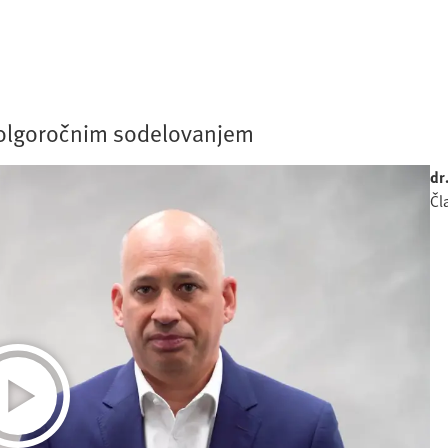
dolgoročnim sodelovanjem
dr
Čl