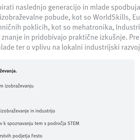
ti naslednjo generacijo in mlade spodbujati
a izobraževalne pobude, kot so WorldSkills, 
ehničnih poklicih, kot so mehatronika, Industr
 znanje in pridobivajo praktične izkušnje. Pre
ade ter o vplivu na lokalni industrijski razvoj
ževanja.
em izobraževanju
izobraževanje in industrijo
 k spoznavanju tem s področja STEM
rstvih podjetja Festo