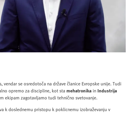
, vendar se osredotoča na države članice Evropske unije. Tudi
lno opremo za discipline, kot sta
mehatronika
in
Industrija
im ekipam zagotavljamo tudi tehnično svetovanje.
eva k doslednemu pristopu k poklicnemu izobraževanju v