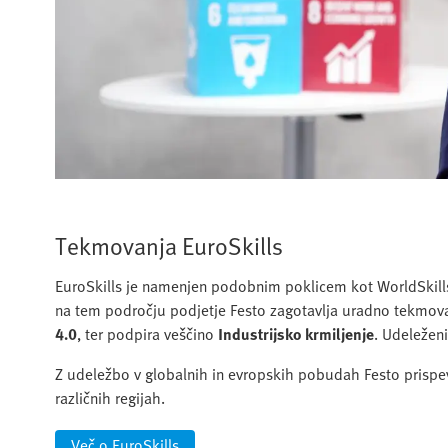
Tekmovanja EuroSkills
EuroSkills je namenjen podobnim poklicem kot WorldSkills
na tem področju podjetje Festo zagotavlja uradno tekmova
4.0
, ter podpira veščino
Industrijsko krmiljenje
. Udeležen
Z udeležbo v globalnih in evropskih pobudah Festo prisp
različnih regijah.
Več o EuroSkills