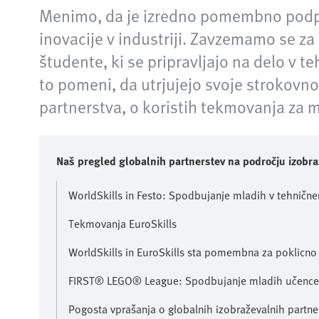
Menimo, da je izredno pomembno podpira
inovacije v industriji. Zavzemamo se z
študente, ki se pripravljajo na delo v t
to pomeni, da utrjujejo svoje strokovno
partnerstva, o koristih tekmovanja za ml
Naš pregled globalnih partnerstev na področju izobra
WorldSkills in Festo: Spodbujanje mladih v tehničn
Tekmovanja EuroSkills
WorldSkills in EuroSkills sta pomembna za poklicno 
FIRST® LEGO® League: Spodbujanje mladih učencev
Pogosta vprašanja o globalnih izobraževalnih partne