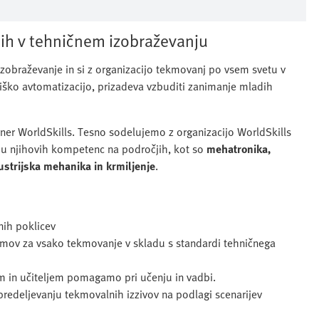
dih v tehničnem izobraževanju
zobraževanje in si z organizacijo tekmovanj po vsem svetu v
arniško avtomatizacijo, prizadeva vzbuditi zanimanje mladih
rtner WorldSkills. Tesno sodelujemo z organizacijo WorldSkills
oju njihovih kompetenc na področjih, kot so
mehatronika,
dustrijska mehanika in krmiljenje
.
nih poklicev
temov za vsako tekmovanje v skladu s standardi tehničnega
m in učiteljem pomagamo pri učenju in vadbi.
redeljevanju tekmovalnih izzivov na podlagi scenarijev