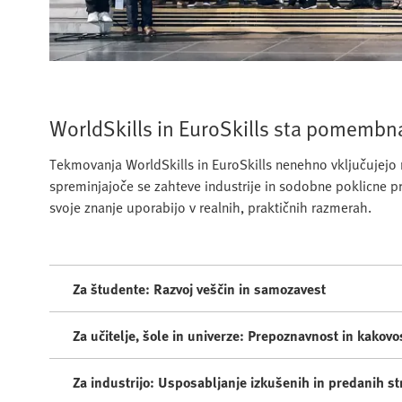
WorldSkills in EuroSkills sta pomembna
Tekmovanja WorldSkills in EuroSkills nenehno vključujejo 
spreminjajoče se zahteve industrije in sodobne poklicne pro
svoje znanje uporabijo v realnih, praktičnih razmerah.
Za študente: Razvoj veščin in samozavest
Za učitelje, šole in univerze: Prepoznavnost in kakov
Za industrijo: Usposabljanje izkušenih in predanih s