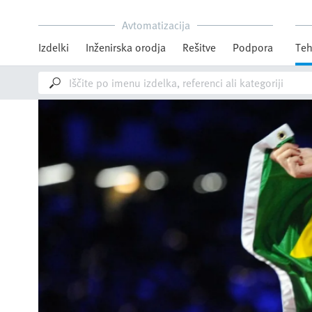
Avtomatizacija
Izdelki
Inženirska orodja
Rešitve
Podpora
Teh