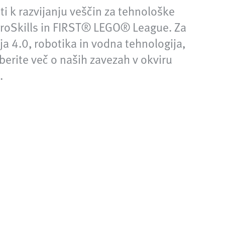
 k razvijanju veščin za tehnološke
EuroSkills in FIRST® LEGO® League. Za
ija 4.0, robotika in vodna tehnologija,
berite več o naših zavezah v okviru
.