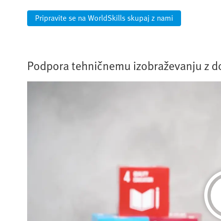
Pripravite se na WorldSkills skupaj z nami
Podpora tehničnemu izobraževanju z 