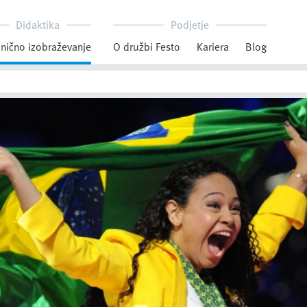
Didaktika
Podjetje
nično izobraževanje
O družbi Festo
Kariera
Blog