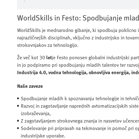
WorldSkills in Festo: Spodbujanje mla
WorldSkills je mednarodno gibanje, ki spodbuja poklicno i
najrazličnejših disciplinah, vključno z industrijsko in tov
strokovnjakov za tehnologijo.
Že več kot 30
let
je Festo ponosen globalni industrijski pa
in jo podpiramo pri spodbujanju mladih talentov ter razv
Industrija 4.0, vodna tehnologija, obnovljiva energija, in
Naše zaveze
Spodbujanje mladih k spoznavanju tehnologije in tehnič
Razvoj in zagotavljanje naprednih avtomatizacijskih sis
izobraževanja,
Z zagotavljanjem strokovnega znanja in nasvetov učence
Sodelovanje pri pripravah na tekmovanje in pomoč pri op
industrijske uporabe.