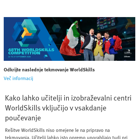
Odkrijte naslednje tekmovanje WorldSkills
Več informacij
Kako lahko učitelji in izobraževalni centri
WorldSkills vključijo v vsakdanje
poučevanje
Rešitve WorldSkills niso omejene le na pripravo na
tekmovanja. Učitelji lahko isto opremo uporabljajo tudi pri