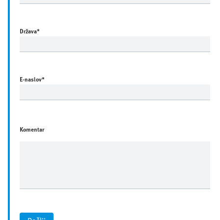
Država
*
E-naslov
*
Komentar