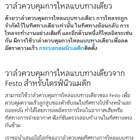
วาล์วควบคุมการไหลแบบทางเดียว
ด้วยวาล์วควบคุมการไหลแบบทางเดียว การไหลจะถูก
จำกัดไว้ในทิศทางเดียวเท่านั้น ในทิศทางย้อนกลับ การ
ไหลจะทำงานอย่างเต็มที่ และอีกด้านหนึ่งก็ไหลอิสระเช่น
กัน มีการใช้วาล์วควบคุมการไหลแบบทางเดียวเพื่อลด
อัตราความเร็ว
กระบอกลมนิวเมติก
ติดตั้ง
วาล์วควบคุมการไหลแบบทางเดียวจาก
Festo สำหรับไดรฟ์นิวแมติก
สามารถใช้วาล์วควบคุมการไหลแบบทางเดียวของ Festo เพื่อ
ควบคุมความเร็วลูกสูบของตัวขับลมในทิศทางไปข้างหน้าและ
ถอยหลัง ทำได้โดยการลดอัตราการไหลในอากาศเสียหรือ
ทิศทางการจ่ายอากาศ ฟังก์ชันตรวจสอบทำงานในทิศทางตรง
กันข้าม
เราขอนำเสนอไฮไลท์ของวาล์วควบคุมทิศทางการไหลแบบทาง