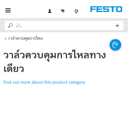
วาล์วควบคุมการไหล
วาล์วควบคุมการไหลทาง
เดียว
Find out more about this product category