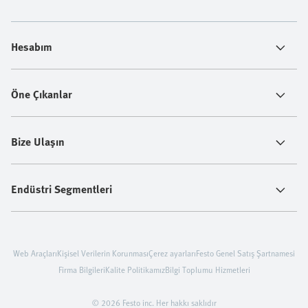
Hesabım
Öne Çıkanlar
Bize Ulaşın
Endüstri Segmentleri
Web Araçları
Kişisel Verilerin Korunması
Çerez ayarları
Festo Genel Satış Şartnamesi
Firma Bilgileri
Kalite Politikamız
Bilgi Toplumu Hizmetleri
© 2026 Festo inc. Her hakkı saklıdır