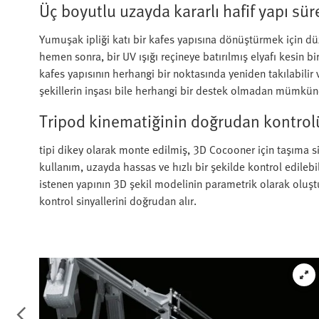
Üç boyutlu uzayda kararlı hafif yapı sür
Yumuşak ipliği katı bir kafes yapısına dönüştürmek için düze
hemen sonra, bir UV ışığı reçineye batırılmış elyafı kesin bir
kafes yapısının herhangi bir noktasında yeniden takılabilir 
şekillerin inşası bile herhangi bir destek olmadan mümkün
Tripod kinematiğinin doğrudan kontrol
tipi dikey olarak monte edilmiş, 3D Cocooner için taşıma s
kullanım, uzayda hassas ve hızlı bir şekilde kontrol edilebili
istenen yapının 3D şekil modelinin parametrik olarak oluş
kontrol sinyallerini doğrudan alır.