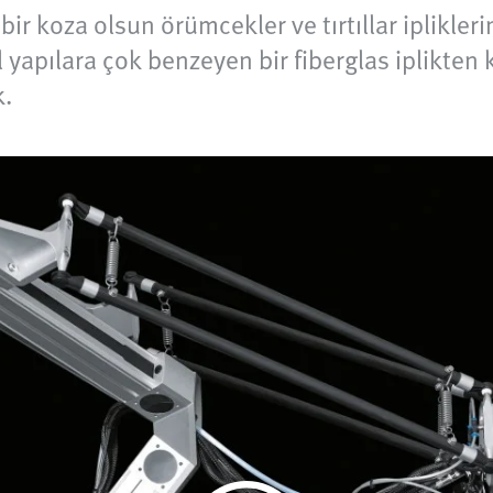
bir koza olsun örümcekler ve tırtıllar iplikler
l yapılara çok benzeyen bir fiberglas iplikten
k.