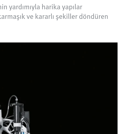
inin yardımıyla harika yapılar
 karmaşık ve kararlı şekiller döndüren