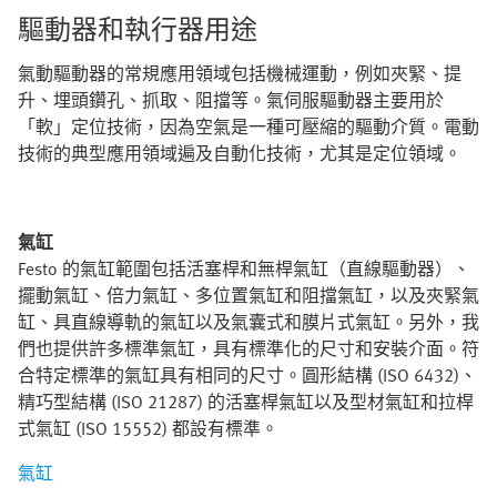
驅動器和執行器用途
氣動驅動器的常規應用領域包括機械運動，例如夾緊、提
升、埋頭鑽孔、抓取、阻擋等。氣伺服驅動器主要用於
「軟」定位技術，因為空氣是一種可壓縮的驅動介質。電動
技術的典型應用領域遍及自動化技術，尤其是定位領域。
氣缸
Festo 的氣缸範圍包括活塞桿和無桿氣缸（直線驅動器）、
擺動氣缸、倍力氣缸、多位置氣缸和阻擋氣缸，以及夾緊氣
缸、具直線導軌的氣缸以及氣囊式和膜片式氣缸。另外，我
們也提供許多標準氣缸，具有標準化的尺寸和安裝介面。符
合特定標準的氣缸具有相同的尺寸。圓形結構 (ISO 6432)、
精巧型結構 (ISO 21287) 的活塞桿氣缸以及型材氣缸和拉桿
式氣缸 (ISO 15552) 都設有標準。
氣缸