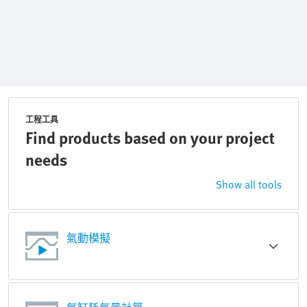
工程工具
Find products based on your project
needs
Show all tools
氣動模擬