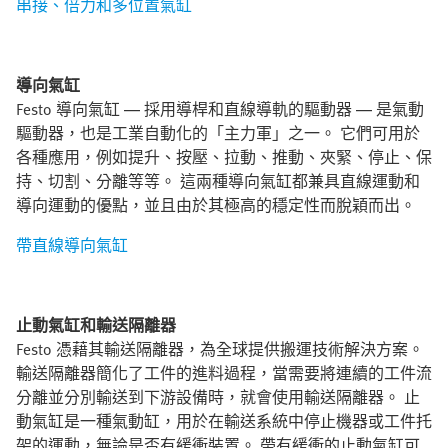
串接、倍力和多位置氣缸
導向氣缸
Festo 導向氣缸 — 採用導桿和直線導軌的驅動器 — 是氣動
驅動器，也是工業自動化的「主力軍」之一。 它們可用於
各種應用，例如提升、按壓、拉動、推動、夾緊、停止、保
持、切割、分離等等。 這兩種導向氣缸都兼具直線運動和
導向運動的優點，並且由於其極高的穩定性而脫穎而出。
帶直線導向氣缸
止動氣缸和輸送隔離器
Festo 憑藉其輸送隔離器，為全球提供搬運技術解決方案。
輸送隔離器簡化了工件的進料過程，當需要將連續的工件流
分離並分別輸送到下游設備時，就會使用輸送隔離器。 止
動氣缸是一種氣動缸，用於在輸送系統中停止機器或工件托
架的運動，無論是否有緩衝裝置。 帶有緩衝的止動氣缸可