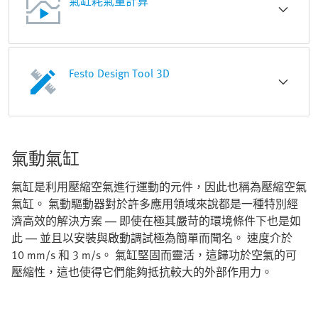
氣缸耗氣量計算
Festo Design Tool 3D
氣動氣缸
氣缸是利用壓縮空氣進行運動的元件，因此也稱為壓縮空氣
氣缸。 氣動驅動器對於許多應用領域來說都是一種特別經
濟高效的解決方案 — 即使在極其嚴苛的環境條件下也是如
此 — 並且以安裝與啟動調試極為簡單而聞名。 速度介於
10 mm/s 和 3 m/s。 氣缸堅固而靈活，這歸功於空氣的可
壓縮性，這也使得它們能夠抵抗較大的外部作用力。