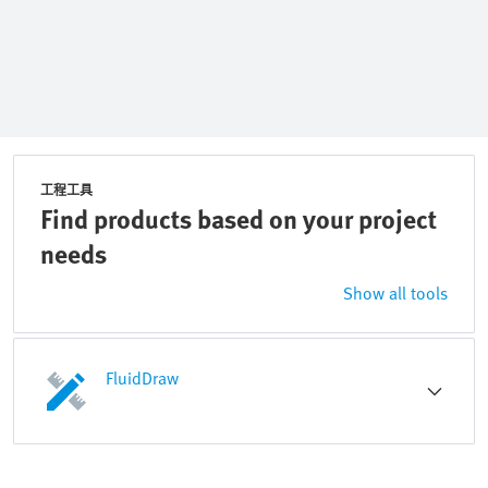
工程工具
Find products based on your project
needs
Show all tools
FluidDraw