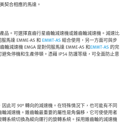
完美契合相應的馬達。
減速機產品。可選擇直齒行星齒輪減速機或錐齒輪減速機。減速比
伺服馬達 EMME-AS 和
EMMT-AS
組合使用，另一方面可與步
速機 EMGA 是對伺服馬達 EMME-AS 和
EMMT-AS
的完
免停機和生產停頓。憑藉 IP54 防護等級，可全面防止意
此可 90° 轉向的減速機。在特殊情況下，也可能有不同
齒輪減速機。錐齒輪最重要的屬性是角偏移，它可使使用者
旋轉系統切換為縱向運行的旋轉系統。採用錐齒輪的減速機