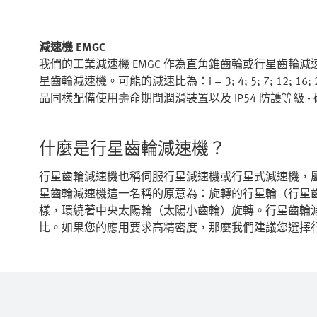
減速機 EMGC
我們的工業減速機 EMGC 作為直角錐齒輪或行星齒輪減
星齒輪減速機。可能的減速比為：i = 3; 4; 5; 7; 12; 16
品同樣配備使用壽命期間潤滑裝置以及 IP54 防護等級 
什麼是行星齒輪減速機？
行星齒輪減速機也稱伺服行星減速機或行星式減速機，
星齒輪減速機這一名稱的原意為：旋轉的行星輪（行星
樣，環繞著中央太陽輪（太陽小齒輪）旋轉。行星齒輪
比。如果您的應用要求高精密度，那麼我們建議您選擇