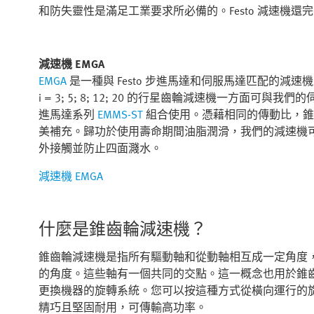
和防失靈性是滿足工業要求所必備的。Festo 減速機還
減速機 EMGA
EMGA
是一種與 Festo 步進馬達和伺服馬達匹配的
i = 3; 5; 8; 12; 20 的行星齒輪減速機一方面可與我們的
進馬達系列
EMMS-ST
組合使用。憑藉相同的傳動比，錐齒輪減
美補充。歸功於使用壽命期間油脂潤滑，我們的減速機可避
外接觸並防止四面濺水。
減速機 EMGA
什麼是錐齒輪減速機？
錐齒輪減速機是指所有驅動軸和從動軸相互成一定角度，因
的角度。這些軸有一個共同的交點。這一概念也用於錐
更換機器的旋轉系統。您可以按這種方式從橫向運行的
精巧且堅固耐用，可傳輸高功率。