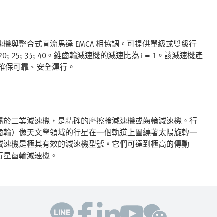
速機與整合式直流馬達 EMCA 相協調。可提供單級或雙級行
; 20; 25; 35; 40。錐齒輪減速機的減速比為 i = 1。該減速機產
- 確保可靠、安全運行。
屬於工業減速機，是精確的摩擦輪減速機或齒輪減速機。行
齒輪）像天文學領域的行星在一個軌道上圍繞著太陽旋轉一
減速機是極其有效的減速機型號。它們可達到極高的傳動
行星齒輪減速機。