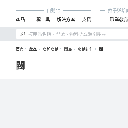
自動化
教學與培
產品
工程工具
解決方案
支援
職業教
首頁
產品
閥和閥島
閥島
閥島配件
閥
閥