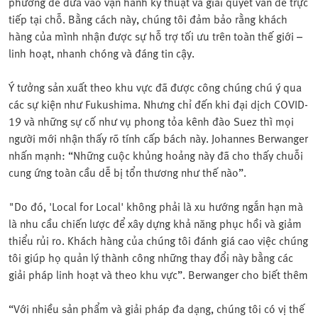
phương để đưa vào vận hành kỹ thuật và giải quyết vấn đề trực
tiếp tại chỗ. Bằng cách này, chúng tôi đảm bảo rằng khách
hàng của mình nhận được sự hỗ trợ tối ưu trên toàn thế giới –
linh hoạt, nhanh chóng và đáng tin cậy.
Ý tưởng sản xuất theo khu vực đã được công chúng chú ý qua
các sự kiện như Fukushima. Nhưng chỉ đến khi đại dịch COVID-
19 và những sự cố như vụ phong tỏa kênh đào Suez thì mọi
người mới nhận thấy rõ tính cấp bách này. Johannes Berwanger
nhấn mạnh: “Những cuộc khủng hoảng này đã cho thấy chuỗi
cung ứng toàn cầu dễ bị tổn thương như thế nào”.
"Do đó, 'Local for Local' không phải là xu hướng ngắn hạn mà
là nhu cầu chiến lược để xây dựng khả năng phục hồi và giảm
thiểu rủi ro. Khách hàng của chúng tôi đánh giá cao việc chúng
tôi giúp họ quản lý thành công những thay đổi này bằng các
giải pháp linh hoạt và theo khu vực”. Berwanger cho biết thêm
“Với nhiều sản phẩm và giải pháp đa dạng, chúng tôi có vị thế