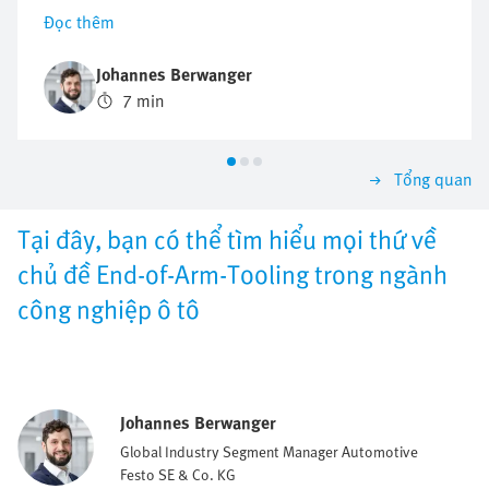
Handling trở nên linh hoạt và hiệu quả là công cụ End-
Đọc thêm
of-Arm-Tooling (EOAT). Nhưng EOAT là gì, nó thực hiện
những chức năng gì và hiện có những cải tiến nào? Bài
Johannes Berwanger
viết này cung cấp cái nhìn tổng quan toàn diện về
7 min
nhiệm vụ của các bộ phận tác động cuối trong ngành
robot, các loại robot khác nhau cũng như các xu
hướng và cải tiến hiện tại.
Tổng quan
Tại đây, bạn có thể tìm hiểu mọi thứ về
chủ đề End-of-Arm-Tooling trong ngành
công nghiệp ô tô
Johannes Berwanger
Global Industry Segment Manager Automotive
Festo SE & Co. KG