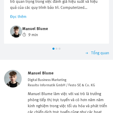
trò quan trọng trong việc đánh giá hiệu suất và hiệu
quả của các quy trình bảo trì. Computerized
Maintenance Management System (CMMS) cung cấp
Đọc thêm
giải pháp để cải thiện các KPI này và tối ưu hóa hiệu
suất bảo trì. Trong bài viết này, chúng tôi sẽ thảo luận
Manuel Blume
về lợi ích của CMMS trong việc cải thiện bảo trì KPI
9 min
(MTBF/MTTR/OEE) và giải thích cách nó có thể giúp
bạn đạt được mục tiêu của mình.
Tổng quan
Manuel Blume
Digital Business Marketing
Resolto Informatik GmbH / Festo SE & Co. KG
Manuel Blume làm việc với vai trò là trưởng
phòng tiếp thị trực tuyến và có hơn năm năm
kinh nghiệm trong việc tối ưu hóa và phát triển
các chiến dịch trực tuyến cũng như các hoạt