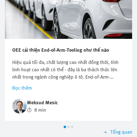
OEE cải thiện End-of-Arm-Tooling như thế nào
Hiệu quả tối đa, chất lượng cao nhất đồng thời, tính
linh hoạt cao nhất có thể - đây là ba thách thức lớn
nhất trong ngành công nghiệp ô tô. End-of-Arm-
Tooling (EOAT) đóng vai trò quan trọng ở đây vì nó
Đọc thêm
được thiết kế riêng theo yêu cầu của các cơ sở sản
xuất hiện đại trong các xưởng sản xuất thân xe và
Meksud Mesic
xưởng ép.
8 min
Tổng quan