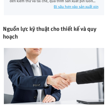
đến kiểm thử và tái chế, quá trình sản xuất pin luôn
đòi hỏi tiêu chuẩn cực kỳ cao về độ chính xác, tính an
Đi sâu hơn vào sản xuất pin
toàn và sự ổn định của quy trình. Tự động hóa là yếu
tố thiết yếu ở đây để đảm bảo chất lượng và hiệu quả
chi phí.
Nguồn lực kỹ thuật cho thiết kế và quy
hoạch