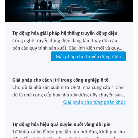
Tự động hóa giải pháp hệ thống truyền động điện
Công nghệ truyền động điện đang làm thay đổi căn
bản các quy trình sản xuất. Các linh kiện mới và quy
trình kiểm tra phức tạp làm tăng yêu cầu về độ chính
Giải pháp cho truyền động điện
xác và tính tích hợp. Điều này đòi hỏi các khái niệm tự
động hóa linh hoạt và được tích hợp chính xác.
Giải pháp cho các vị trí trong công nghiệp ô tô
Cho dù là nhà sản xuất ô tô OEM, nhà cung cấp 1 Cho
dù là nhà cung cấp hay nhà xây dựng dây chuyền sản
xuất, mỗi vai trò đều đặt ra những yêu cầu khác nhau
Giải pháp cho từng phân khúc
về tự động hóa, tiêu chuẩn hóa và khả năng mở rộng
toàn cầu. Chúng tôi xem xét những quan điểm này dọc
theo toàn bộ chuỗi giá trị.
Tự động hóa hiệu quả xuyên suốt vòng đời pin
Từ khâu xử lý tế bào pin, lắp ráp mô-đun, khối pin cho