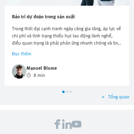
Bảo trì dự đoán trong sản xuất
Trong thời đại cạnh tranh ngày càng gia tăng, áp lực về
chi phí và tình trạng thiếu hụt lao động lành nghề,
điều quan trọng là phải phản ứng nhanh chóng và linh
hoạt với những điều kiện thay đổi. May mắn thay, có
Đọc thêm
một giải pháp giúp tăng hiệu quả: bảo trì dự đoán. Lấy
xi lanh làm ví dụ, hãy khám phá cách bảo trì dự đoán
Manuel Blume
có thể cải thiện các chỉ số quan trọng như hiệu quả
8 min
thiết bị tổng thể (OEE), do đó đảm bảo thành công lâu
dài của bạn.
Tổng quan