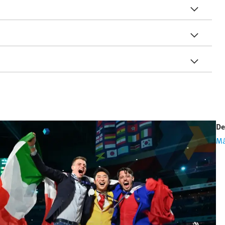
De
Má