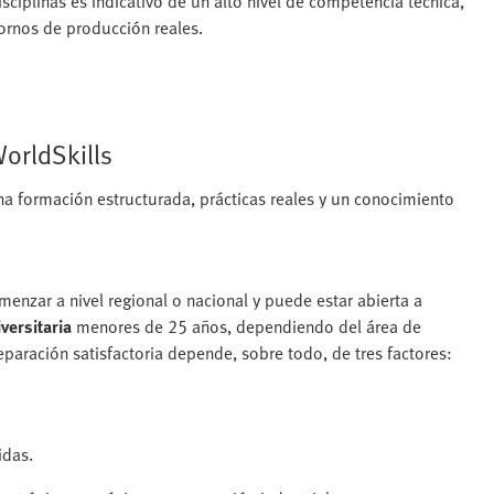
isciplinas es indicativo de un alto nivel de competencia técnica,
ornos de producción reales.
orldSkills
na formación estructurada, prácticas reales y un conocimiento
menzar a nivel regional o nacional y puede estar abierta a
versitaria
menores de 25 años, dependiendo del área de
paración satisfactoria depende, sobre todo, de tres factores:
idas.