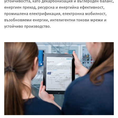
устойчивостта, като декарбонизация и въглероден баланс,
енергиен преход, ресурсна и енергийна ефективност,
промишлена електрификация, електронна мобилност,
възобновяеми енергии, интелигентни токови мрежи и
устойчиво производство.