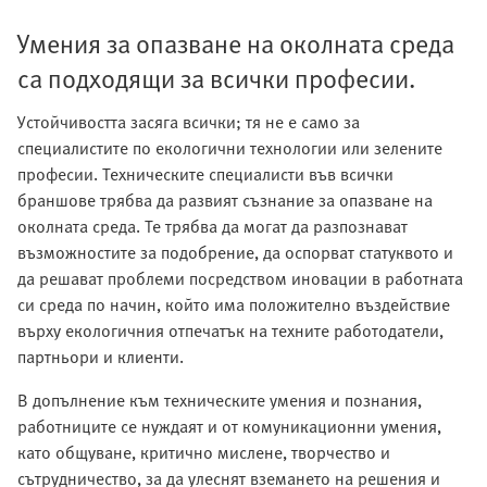
Умения за опазване на околната среда
са подходящи за всички професии.
Устойчивостта засяга всички; тя не е само за
специалистите по екологични технологии или зелените
професии. Техническите специалисти във всички
браншове трябва да развият съзнание за опазване на
околната среда. Те трябва да могат да разпознават
възможностите за подобрение, да оспорват статуквото и
да решават проблеми посредством иновации в работната
си среда по начин, който има положително въздействие
върху екологичния отпечатък на техните работодатели,
партньори и клиенти.
В допълнение към техническите умения и познания,
работниците се нуждаят и от комуникационни умения,
като общуване, критично мислене, творчество и
сътрудничество, за да улеснят вземането на решения и