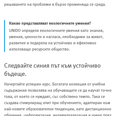
решаването на проблеми в бързо променяща се среда.
Какво представляват екологичните умения?
UNIDO определя екологичните умения като знания,
умения, ценности и нагласи, необходими за живот,
развитие и подкрепа на устойчиво и ефективно
използващо ресурсите общество.
Следвайте синия път към устойчиво
бъдеще.
Начертайте успешен курс. Богатата колекция от учебни
съдържания позволява на обучаващите се да научат точно
това, от което се нуждаят, със собствено темпо. Така се
създава стимулиращ опит при обучението, адаптиран към
най-новите образователни тенденции, като дистанционно
обучение, цифровизация, индивидуализация и учене през