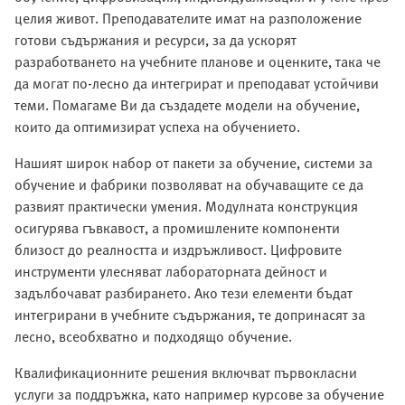
целия живот. Преподавателите имат на разположение
готови съдържания и ресурси, за да ускорят
разработването на учебните планове и оценките, така че
да могат по-лесно да интегрират и преподават устойчиви
теми. Помагаме Ви да създадете модели на обучение,
които да оптимизират успеха на обучението.
Нашият широк набор от пакети за обучение, системи за
обучение и фабрики позволяват на обучаващите се да
развият практически умения. Модулната конструкция
осигурява гъвкавост, а промишлените компоненти
близост до реалността и издръжливост. Цифровите
инструменти улесняват лабораторната дейност и
задълбочават разбирането. Ако тези елементи бъдат
интегрирани в учебните съдържания, те допринасят за
лесно, всеобхватно и подходящо обучение.
Квалификационните решения включват първокласни
услуги за поддръжка, като например курсове за обучение