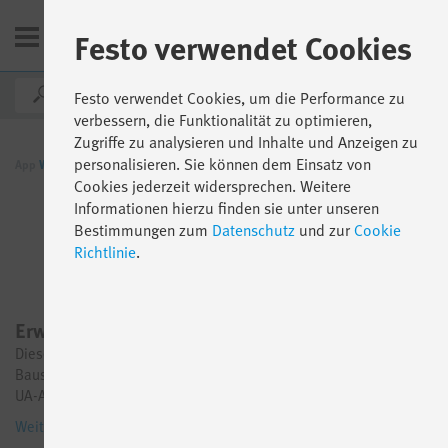
Festo verwendet Cookies
CH
Festo verwendet Cookies, um die Performance zu
verbessern, die Funktionalität zu optimieren,
Zugriffe zu analysieren und Inhalte und Anzeigen zu
personalisieren. Sie können dem Einsatz von
App
World
Für Produkte
Servopressen Bausatz YJKP
Cookies jederzeit widersprechen. Weitere
Informationen hierzu finden sie unter unseren
Bestimmungen zum
Datenschutz
und zur
Cookie
Richtlinie
.
Erweiterungspaket
Dieses Software-Erweiterungspaket für den Servopressen-
Bausatz YJKP beinhaltet unter anderem eine Kraftregelung, OPC-
UA-Anbindung sowie den erweiterten Sequenzer.
Weitere Informationen