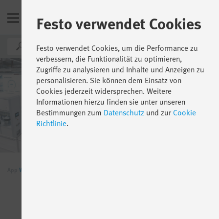
Festo verwendet Cookies
CH
Festo verwendet Cookies, um die Performance zu
verbessern, die Funktionalität zu optimieren,
Zugriffe zu analysieren und Inhalte und Anzeigen zu
personalisieren. Sie können dem Einsatz von
Cookies jederzeit widersprechen. Weitere
Informationen hierzu finden sie unter unseren
Bestimmungen zum
Datenschutz
und zur
Cookie
Richtlinie
.
App
World
Festo AX Energy Insights