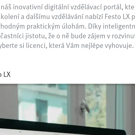
 náš inovativní digitální vzdělávací portál, 
olení a dalšímu vzdělávání nabízí Festo LX 
hodným praktickým úlohám. Díky inteligentn
účastníci jistotu, že o ně bude zájem v rozvi
berte si licenci, která Vám nejlépe vyhovuje.
o LX