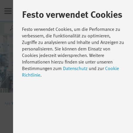
Festo verwendet Cookies
DE
Festo verwendet Cookies, um die Performance zu
verbessern, die Funktionalität zu optimieren,
Zugriffe zu analysieren und Inhalte und Anzeigen zu
personalisieren. Sie können dem Einsatz von
Cookies jederzeit widersprechen. Weitere
Informationen hierzu finden sie unter unseren
Bestimmungen zum
Datenschutz
und zur
Cookie
Richtlinie
.
App
World
Festo AX Motion Insights Pneumatic