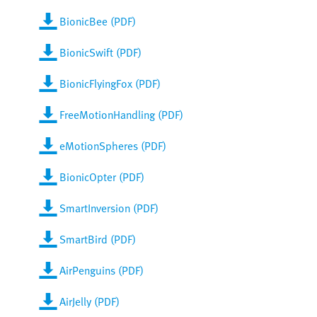
BionicBee (PDF)
BionicSwift (PDF)
BionicFlyingFox (PDF)
FreeMotionHandling (PDF)
eMotionSpheres (PDF)
BionicOpter (PDF)
SmartInversion (PDF)
SmartBird (PDF)
AirPenguins (PDF)
AirJelly (PDF)