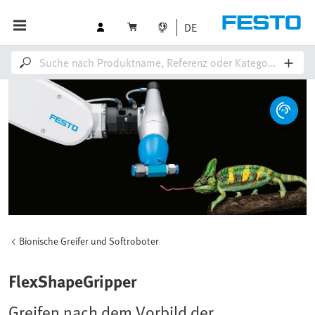
DE
Bionische Greifer und Softroboter
FlexShapeGripper
Greifen nach dem Vorbild der