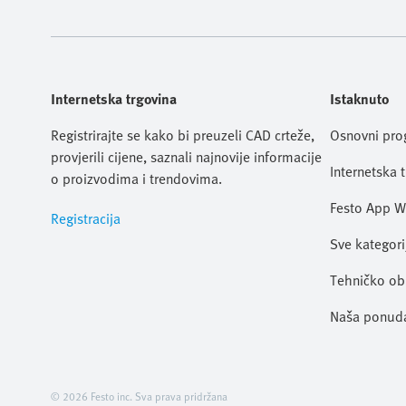
Internetska trgovina
Istaknuto
Registrirajte se kako bi preuzeli CAD crteže,
Osnovni pr
provjerili cijene, saznali najnovije informacije
Internetska 
o proizvodima i trendovima.
Festo App W
Registracija
Sve kategori
Tehničko ob
Naša ponud
© 2026 Festo inc. Sva prava pridržana