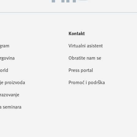
Kontakt
ogram
Virtualni asistent
trgovina
Obratite nam se
orld
Press portal
je proizvoda
Promoć i podrška
razovanje
a seminara