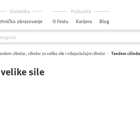
Didaktika
Poduzeće
ehničko obrazovanje
O Festu
Karijera
Blog
andem cilindar, cilindar za velike sile i višepoložajni cilindar
Tandem cilindar 
velike sile