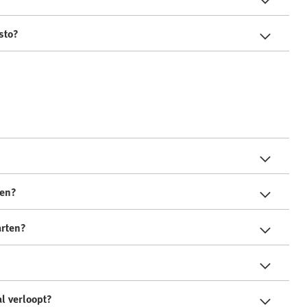
sto?
ten?
arten?
al verloopt?