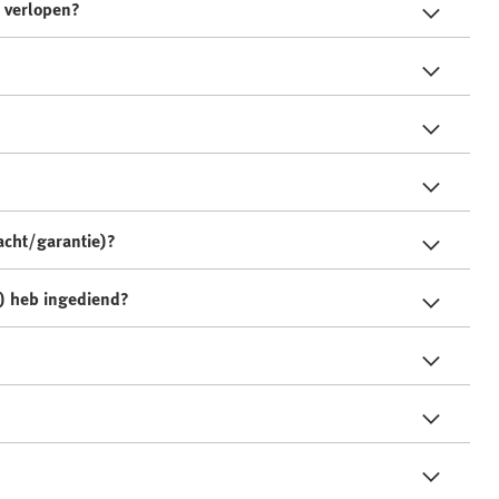
s verlopen?
lacht/garantie)?
e) heb ingediend?