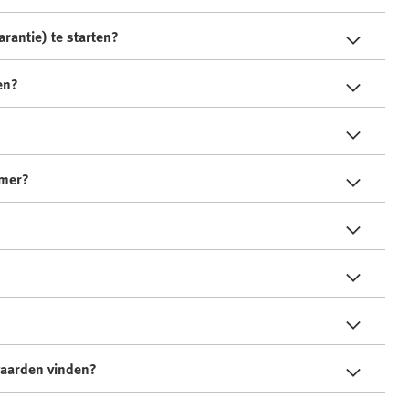
rantie) te starten?
en?
mmer?
waarden vinden?