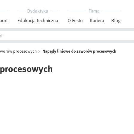
Dydaktyka
Firma
port
Edukacja techniczna
O Festo
Kariera
Blog
aworów procesowych
Napędy liniowe do zaworów procesowych
 procesowych