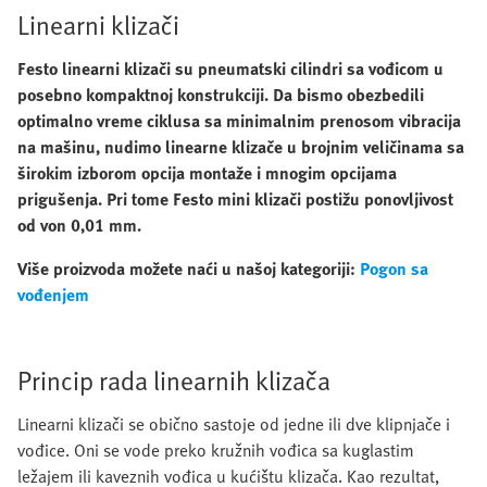
Linearni klizači
Festo linearni klizači su pneumatski cilindri sa vođicom u
posebno kompaktnoj konstrukciji. Da bismo obezbedili
optimalno vreme ciklusa sa minimalnim prenosom vibracija
na mašinu, nudimo linearne klizače u brojnim veličinama sa
širokim izborom opcija montaže i mnogim opcijama
prigušenja. Pri tome Festo mini klizači postižu ponovljivost
od von 0,01 mm.
Više proizvoda možete naći u našoj kategoriji:
Pogon sa
vođenjem
Princip rada linearnih klizača
Linearni klizači se obično sastoje od jedne ili dve klipnjače i
vođice. Oni se vode preko kružnih vođica sa kuglastim
ležajem ili kaveznih vođica u kućištu klizača. Kao rezultat,