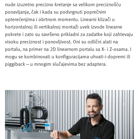
nude izuzetno precizno kretanje sa velikom preciznošću
ponavljanja, čak i kada su podvrgnuti poprečnim
opterećenjima i obrtnom momentu. Linearni klizači u
horizontalnoj ili vertikalnoj montaži uvek izvode linearne
pokrete i zato su savršeno prikladni za zadatke koji zahtevaju
visoku preciznost i ponovljivost. Oni su odlični alati na
portalu, na primer na 2D linearnom portalu sa X- i Z-osama. I
mogu se kombinovati u konfiguracijama uhvati-i-dopremi ili
piggiback – u mnogim slučajevima bez adaptera.