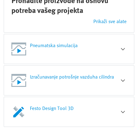
Pronađite proizvode na osnovu
potreba vašeg projekta
Prikaži sve alate
Pneumatska simulacija
Izračunavanje potrošnje vazduha cilindra
Festo Design Tool 3D