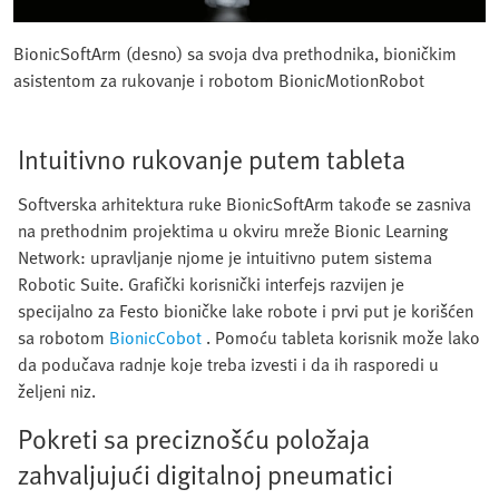
BionicSoftArm (desno) sa svoja dva prethodnika, bioničkim
asistentom za rukovanje i robotom BionicMotionRobot
Intuitivno rukovanje putem tableta
Softverska arhitektura ruke BionicSoftArm takođe se zasniva
na prethodnim projektima u okviru mreže Bionic Learning
Network: upravljanje njome je intuitivno putem sistema
Robotic Suite. Grafički korisnički interfejs razvijen je
specijalno za Festo bioničke lake robote i prvi put je korišćen
sa robotom
BionicCobot
. Pomoću tableta korisnik može lako
da podučava radnje koje treba izvesti i da ih rasporedi u
željeni niz.
Pokreti sa preciznošću položaja
zahvaljujući digitalnoj pneumatici