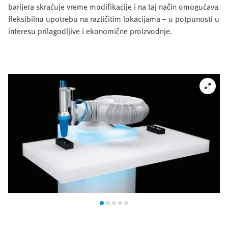
barijera skraćuje vreme modifikacije i na taj način omogućava
fleksibilnu upotrebu na različitim lokacijama – u potpunosti u
interesu prilagodljive i ekonomične proizvodnje.