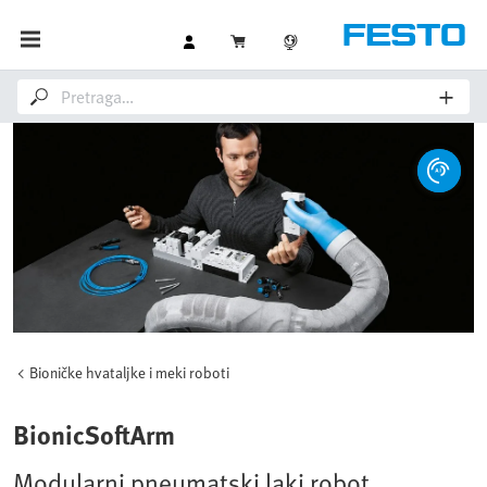
Bioničke hvataljke i meki roboti
BionicSoftArm
Modularni pneumatski laki robot