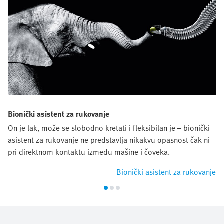
Bionički asistent za rukovanje
On je lak, može se slobodno kretati i fleksibilan je – bionički
asistent za rukovanje ne predstavlja nikakvu opasnost čak ni
pri direktnom kontaktu između mašine i čoveka.
Bionički asistent za rukovanje