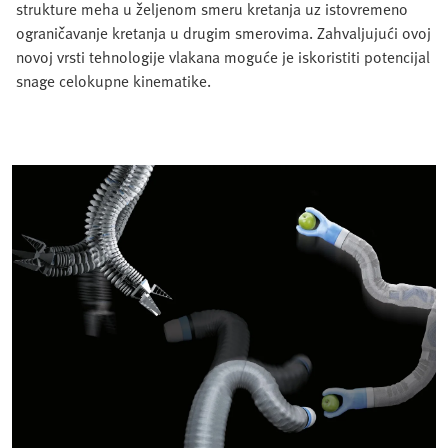
strukture meha u željenom smeru kretanja uz istovremeno
ograničavanje kretanja u drugim smerovima. Zahvaljujući ovoj
novoj vrsti tehnologije vlakana moguće je iskoristiti potencijal
snage celokupne kinematike.