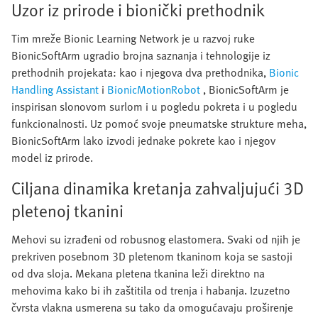
Uzor iz prirode i bionički prethodnik
Tim mreže Bionic Learning Network je u razvoj ruke
BionicSoftArm ugradio brojna saznanja i tehnologije iz
prethodnih projekata: kao i njegova dva prethodnika,
Bionic
Handling Assistant
i
BionicMotionRobot
, BionicSoftArm je
inspirisan slonovom surlom i u pogledu pokreta i u pogledu
funkcionalnosti. Uz pomoć svoje pneumatske strukture meha,
BionicSoftArm lako izvodi jednake pokrete kao i njegov
model iz prirode.
Ciljana dinamika kretanja zahvaljujući 3D
pletenoj tkanini
Mehovi su izrađeni od robusnog elastomera. Svaki od njih je
prekriven posebnom 3D pletenom tkaninom koja se sastoji
od dva sloja. Mekana pletena tkanina leži direktno na
mehovima kako bi ih zaštitila od trenja i habanja. Izuzetno
čvrsta vlakna usmerena su tako da omogućavaju proširenje