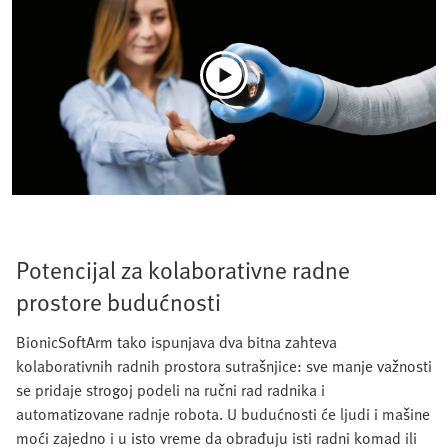
Potencijal za kolaborativne radne
prostore budućnosti
BionicSoftArm tako ispunjava dva bitna zahteva
kolaborativnih radnih prostora sutrašnjice: sve manje važnosti
se pridaje strogoj podeli na ručni rad radnika i
automatizovane radnje robota. U budućnosti će ljudi i mašine
moći zajedno i u isto vreme da obrađuju isti radni komad ili