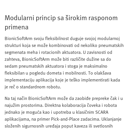
Modularni princip sa širokim rasponom
primena
BionicSoftArm svoju fleksibilnost duguje svojoj modularnoj
strukturi koja se može kombinovati od nekoliko pneumatskih
segmenata meha i rotacionih aktuatora. U zavisnosti od
zahteva, BionicSoftArm može biti različite dužine sa do
sedam pneumatskih aktuatora i stoga je maksimalno
fleksibilan u pogledu dometa i mobilnosti. To olakšava
implementaciju aplikacija koje je teško implementirati kada
je reč o standardnom robotu.
Na taj način BionicSoftArm može da zaobiđe prepreke čak i u
najužim prostorima. Direktna kolaboracija čoveka i robota
jednako je moguća kao i upotreba u klasičnim SCARA
aplikacijama, na primer Pick-and-Place zadacima. Uklanjanje
složenih sigurnosnih uređaja poput kaveza ili svetlosnih