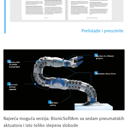
Prelistajte i preuzmite
Najveća moguća verzija: BionicSoftArm sa sedam pneumatskih
aktuatora i isto toliko stepena slobode