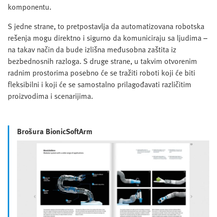
komponentu.
S jedne strane, to pretpostavlja da automatizovana robotska
rešenja mogu direktno i sigurno da komuniciraju sa ljudima –
na takav način da bude izlišna međusobna zaštita iz
bezbednosnih razloga. S druge strane, u takvim otvorenim
radnim prostorima posebno će se tražiti roboti koji će biti
fleksibilni i koji će se samostalno prilagođavati različitim
proizvodima i scenarijima.
Brošura BionicSoftArm