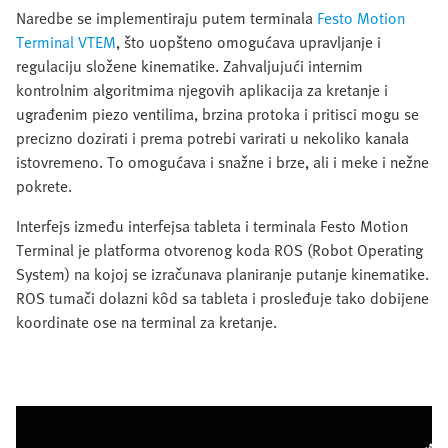
Naredbe se implementiraju putem terminala
Festo Motion
Terminal VTEM
, što uopšteno omogućava upravljanje i
regulaciju složene kinematike. Zahvaljujući internim
kontrolnim algoritmima njegovih aplikacija za kretanje i
ugrađenim piezo ventilima, brzina protoka i pritisci mogu se
precizno dozirati i prema potrebi varirati u nekoliko kanala
istovremeno. To omogućava i snažne i brze, ali i meke i nežne
pokrete.
Interfejs između interfejsa tableta i terminala Festo Motion
Terminal je platforma otvorenog koda ROS (Robot Operating
System) na kojoj se izračunava planiranje putanje kinematike.
ROS tumači dolazni kôd sa tableta i prosleđuje tako dobijene
koordinate ose na terminal za kretanje.