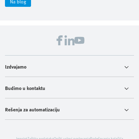
Na blog
Izdvajamo
Budimo u kontaktu
Rešenja za automatizaciju
Imprint
Zaštita podataka
Opšti uslovi poslovanja
Podešavanja kolačića