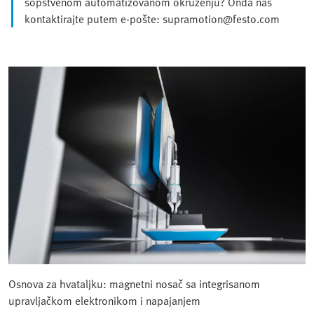
sopstvenom automatizovanom okruženju? Onda nas
kontaktirajte putem e-pošte: supramotion@festo.com
Osnova za hvataljku: magnetni nosač sa integrisanom
upravljačkom elektronikom i napajanjem