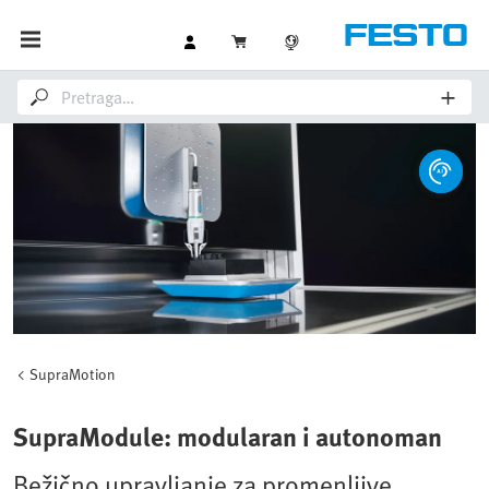
SupraMotion
SupraModule: modularan i autonoman
Bežično upravljanje za promenljive