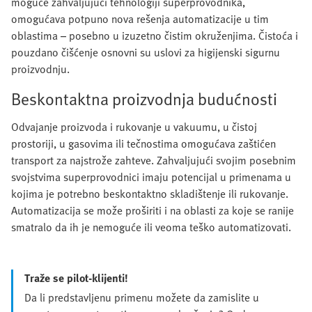
moguće zahvaljujući tehnologiji superprovodnika,
omogućava potpuno nova rešenja automatizacije u tim
oblastima – posebno u izuzetno čistim okruženjima. Čistoća i
pouzdano čišćenje osnovni su uslovi za higijenski sigurnu
proizvodnju.
Beskontaktna proizvodnja budućnosti
Odvajanje proizvoda i rukovanje u vakuumu, u čistoj
prostoriji, u gasovima ili tečnostima omogućava zaštićen
transport za najstrože zahteve. Zahvaljujući svojim posebnim
svojstvima superprovodnici imaju potencijal u primenama u
kojima je potrebno beskontaktno skladištenje ili rukovanje.
Automatizacija se može proširiti i na oblasti za koje se ranije
smatralo da ih je nemoguće ili veoma teško automatizovati.
Traže se pilot-klijenti!
Da li predstavljenu primenu možete da zamislite u