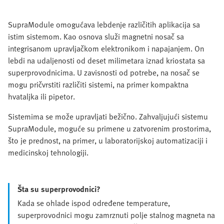
SupraModule omogućava lebdenje različitih aplikacija sa
istim sistemom. Kao osnova služi magnetni nosač sa
integrisanom upravljačkom elektronikom i napajanjem. On
lebdi na udaljenosti od deset milimetara iznad kriostata sa
superprovodnicima. U zavisnosti od potrebe, na nosač se
mogu pričvrstiti različiti sistemi, na primer kompaktna
hvataljka ili pipetor.
Sistemima se može upravljati bežično. Zahvaljujući sistemu
SupraModule, moguće su primene u zatvorenim prostorima,
što je prednost, na primer, u laboratorijskoj automatizaciji i
medicinskoj tehnologiji.
Šta su superprovodnici?
Kada se ohlade ispod određene temperature,
superprovodnici mogu zamrznuti polje stalnog magneta na