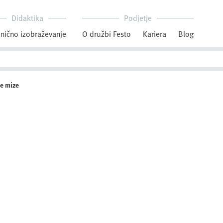
Didaktika
Podjetje
nično izobraževanje
O družbi Festo
Kariera
Blog
ne mize