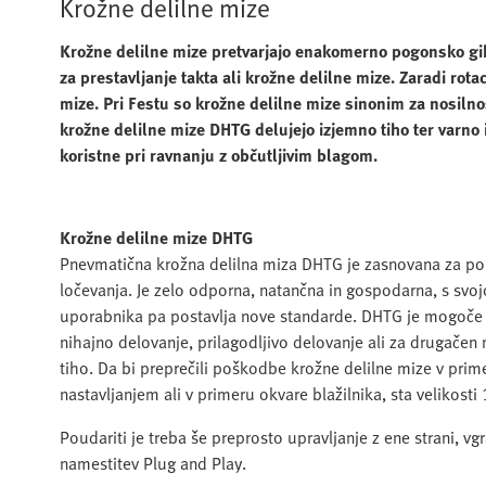
Krožne delilne mize
Krožne delilne mize pretvarjajo enakomerno pogonsko gib
za prestavljanje takta ali krožne delilne mize. Zaradi rota
mize. Pri Festu so krožne delilne mize sinonim za nosiln
krožne delilne mize DHTG delujejo izjemno tiho ter varno 
koristne pri ravnanju z občutljivim blagom.
Krožne delilne mize DHTG
Pnevmatična krožna delilna miza DHTG je zasnovana za pola
ločevanja. Je zelo odporna, natančna in gospodarna, s svo
uporabnika pa postavlja nove standarde. DHTG je mogoče p
nihajno delovanje, prilagodljivo delovanje ali za drugačen
tiho. Da bi preprečili poškodbe krožne delilne mize v pr
nastavljanjem ali v primeru okvare blažilnika, sta velikost
Poudariti je treba še preprosto upravljanje z ene strani, v
namestitev Plug and Play.