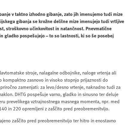
anje v taktno izhodno gibanje, zato jih imenujemo tudi mize
cijskega gibanja se krožne delilne mize imenujejo tudi vrtljive
ost, stroškovno učinkovitost in natančnost. Pnevmatične
in gladko pospešujejo – to so lastnosti, ki so še posebej
vtomatske stroje, nalagalne odbojnike, naloge vrtenja ali
jo kompaktno zasnovo in visoko stopnjo prijaznosti do
riročno zamenjati: za levo/desno vrtenje, naknadno tudi za
 naklon. DHTG pospešuje varno, gladko in sinusno ter deluje
imeru prevelikega vztrajnostnega masnega momenta, npr. med
i 140 in 220 opremljeni z zaščito pred preobremenitvijo.
grajeno zaščito pred preobremenitvijo ter hitro in enostavno