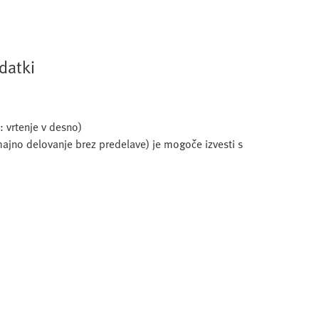
datki
: vrtenje v desno)
nihajno delovanje brez predelave) je mogoče izvesti s