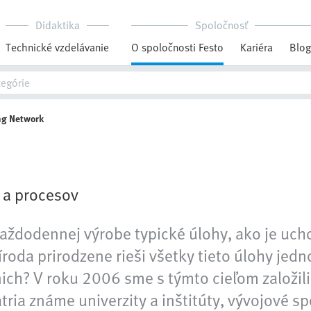
Didaktika
Spoločnosť
Technické vzdelávanie
O spoločnosti Festo
Kariéra
Blog
ng Network
 a procesov
aždodennej výrobe typické úlohy, ako je uch
ríroda prirodzene rieši všetky tieto úlohy jed
 z nich? V roku 2006 sme s týmto cieľom zalo
ria známe univerzity a inštitúty, vývojové spo