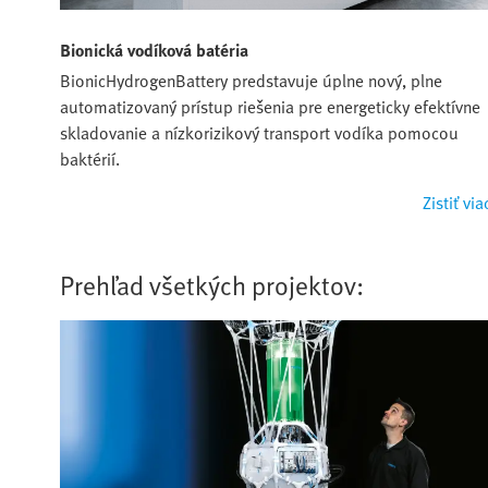
Bionická vodíková batéria
BionicHydrogenBattery predstavuje úplne nový, plne
automatizovaný prístup riešenia pre energeticky efektívne
skladovanie a nízkorizikový transport vodíka pomocou
baktérií.
Zistiť via
Prehľad všetkých projektov: