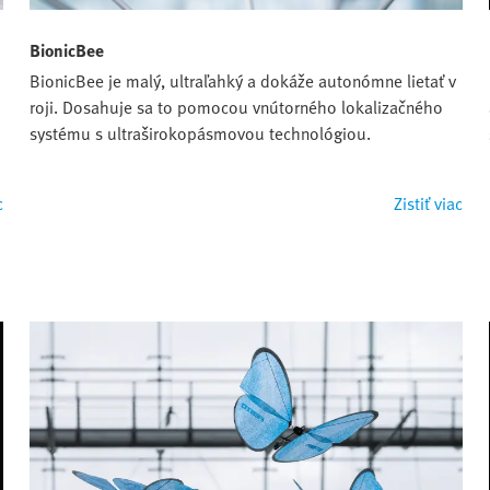
BionicBee
BionicBee je malý, ultraľahký a dokáže autonómne lietať v
roji. Dosahuje sa to pomocou vnútorného lokalizačného
systému s ultraširokopásmovou technológiou.
c
Zistiť viac