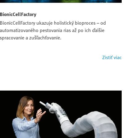
BionicCellFactory
BionicCellFactory ukazuje holistický bioproces – od
automatizovaného pestovania rias až po ich ďalšie
spracovanie a zušľachťovanie.
Zistiť viac