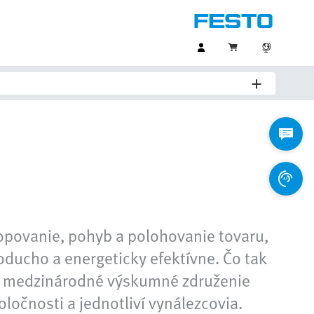
opovanie, pohyb a polohovanie tovaru,
noducho a energeticky efektívne. Čo tak
žili medzinárodné výskumné združenie
ločnosti a jednotliví vynálezcovia.