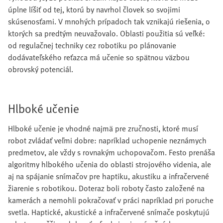
úplne líšiť od tej, ktorú by navrhol človek so svojimi
skúsenosťami. V mnohých prípadoch tak vznikajú riešenia, o
ktorých sa predtým neuvažovalo. Oblasti použitia sú veľké:
od regulačnej techniky cez robotiku po plánovanie
dodávateľského reťazca má učenie so spätnou väzbou
obrovský potenciál.
Hlboké učenie
Hlboké učenie je vhodné najmä pre zručnosti, ktoré musí
robot zvládať veľmi dobre: napríklad uchopenie neznámych
predmetov, ale vždy s rovnakým uchopovačom. Festo prenáša
algoritmy hlbokého učenia do oblasti strojového videnia, ale
aj na spájanie snímačov pre haptiku, akustiku a infračervené
žiarenie s robotikou. Doteraz boli roboty často založené na
kamerách a nemohli pokračovať v práci napríklad pri poruche
svetla. Haptické, akustické a infračervené snímače poskytujú