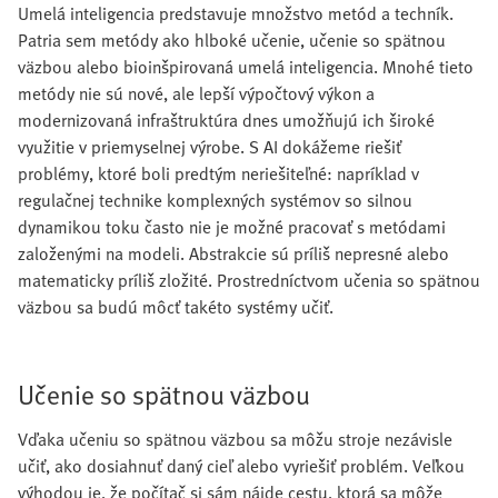
Umelá inteligencia predstavuje množstvo metód a techník.
Patria sem metódy ako hlboké učenie, učenie so spätnou
väzbou alebo bioinšpirovaná umelá inteligencia. Mnohé tieto
metódy nie sú nové, ale lepší výpočtový výkon a
modernizovaná infraštruktúra dnes umožňujú ich široké
využitie v priemyselnej výrobe. S AI dokážeme riešiť
problémy, ktoré boli predtým neriešiteľné: napríklad v
regulačnej technike komplexných systémov so silnou
dynamikou toku často nie je možné pracovať s metódami
založenými na modeli. Abstrakcie sú príliš nepresné alebo
matematicky príliš zložité. Prostredníctvom učenia so spätnou
väzbou sa budú môcť takéto systémy učiť.
Učenie so spätnou väzbou
Vďaka učeniu so spätnou väzbou sa môžu stroje nezávisle
učiť, ako dosiahnuť daný cieľ alebo vyriešiť problém. Veľkou
výhodou je, že počítač si sám nájde cestu, ktorá sa môže