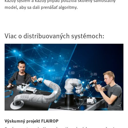
každý systém a každý prípad použitia školený samostatný
model, aby sa dali prenášať algoritmy.
Viac o distribuovaných systémoch:
Výskumný projekt FLAIROP