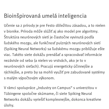
Bioinšpirovaná umelá inteligencia
Učenie sa z prírody je pre Festo dôležitou zásadou, a to nielen
v bionike. Príroda môže slúžiť aj ako model pre algoritmy.
Štruktúra neurónových sietí je čiastočne vyvinutá podľa
ľudského mozgu, ale funkčnosť pulzných neurónových sietí
(Spiking Neural Networks) sa ľudskému mozgu približuje ešte
viac. Takéto siete dokážu prenášať a spracovávať informácie
nezávisle od seba (a nielen vo vrstvách, ako je to v
neurónových sieťach). Pracujú energeticky účinnejšie a
rýchlejšie, a preto by sa mohli využiť pre zabudované systémy
s malým výpočtovým výkonom.
V rámci spolupráce „Industry on Campus“ s univerzitou v
Tübingene spoločne skúmame, či siete Spiking Neural
Networks dokážu vyriešiť komplexnejšie, dokonca kreatívne
úlohy.