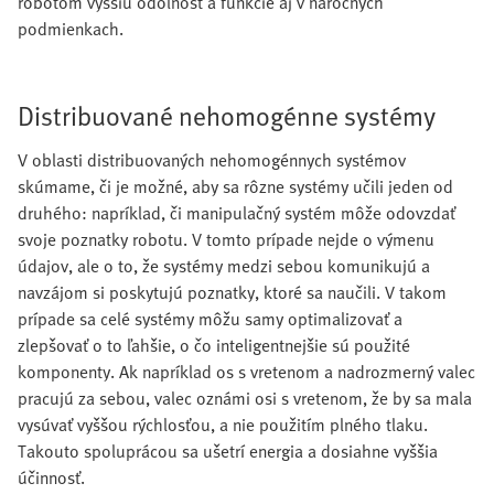
robotom vyššiu odolnosť a funkcie aj v náročných
podmienkach.
Distribuované nehomogénne systémy
V oblasti distribuovaných nehomogénnych systémov
skúmame, či je možné, aby sa rôzne systémy učili jeden od
druhého: napríklad, či manipulačný systém môže odovzdať
svoje poznatky robotu. V tomto prípade nejde o výmenu
údajov, ale o to, že systémy medzi sebou komunikujú a
navzájom si poskytujú poznatky, ktoré sa naučili. V takom
prípade sa celé systémy môžu samy optimalizovať a
zlepšovať o to ľahšie, o čo inteligentnejšie sú použité
komponenty. Ak napríklad os s vretenom a nadrozmerný valec
pracujú za sebou, valec oznámi osi s vretenom, že by sa mala
vysúvať vyššou rýchlosťou, a nie použitím plného tlaku.
Takouto spoluprácou sa ušetrí energia a dosiahne vyššia
účinnosť.