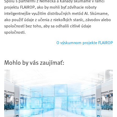
Spolu s partnermi z Nemecka a Kanady skúmame v rámci
projektu FLAIROP, ako by mohli byť zdvíhacie roboty
inteligentnejšie využitím distribučných metód AI. Skúmame,
ako použiť údaje z učenia z niekoľkých staníc, závodov alebo
spoločností bez toho, aby sa odhalili citlivé údaje
spoločnosti.
O výskumnom projekte FLAIROP
Mohlo by vás zaujímať: