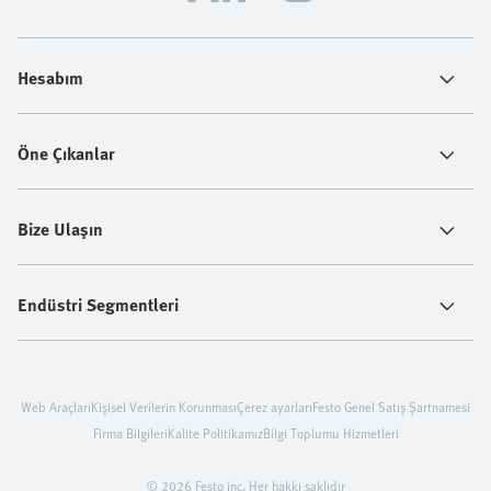
Hesabım
Öne Çıkanlar
Bize Ulaşın
Endüstri Segmentleri
Web Araçları
Kişisel Verilerin Korunması
Çerez ayarları
Festo Genel Satış Şartnamesi
Firma Bilgileri
Kalite Politikamız
Bilgi Toplumu Hizmetleri
© 2026 Festo inc. Her hakkı saklıdır