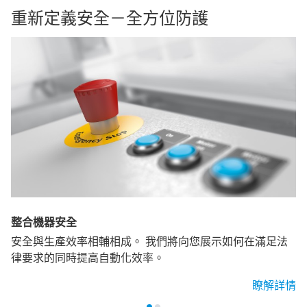
重新定義安全－全方位防護
整合機器安全
安全與生產效率相輔相成。 我們將向您展示如何在滿足法
律要求的同時提高自動化效率。
瞭解詳情