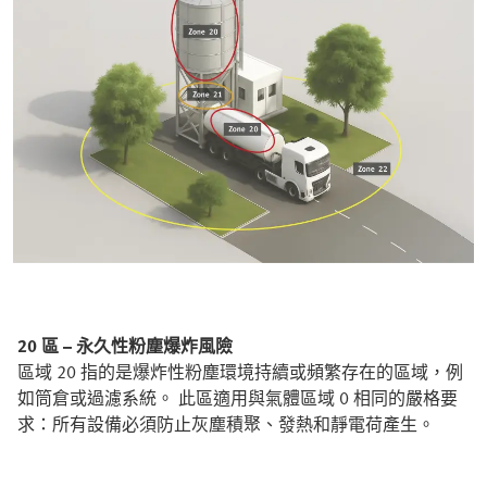
20 區 – 永久性粉塵爆炸風險
區域 20 指的是爆炸性粉塵環境持續或頻繁存在的區域，例
如筒倉或過濾系統。 此區適用與氣體區域 0 相同的嚴格要
求：所有設備必須防止灰塵積聚、發熱和靜電荷產生。