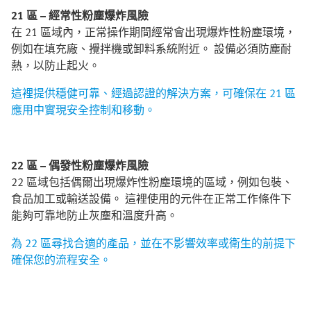
21 區 – 經常性粉塵爆炸風險
在 21 區域內，正常操作期間經常會出現爆炸性粉塵環境，
例如在填充廠、攪拌機或卸料系統附近。 設備必須防塵耐
熱，以防止起火。
這裡提供穩健可靠、經過認證的解決方案，可確保在 21 區
應用中實現安全控制和移動。
22 區 – 偶發性粉塵爆炸風險
22 區域包括偶爾出現爆炸性粉塵環境的區域，例如包裝、
食品加工或輸送設備。 這裡使用的元件在正常工作條件下
能夠可靠地防止灰塵和溫度升高。
為 22 區尋找合適的產品，並在不影響效率或衛生的前提下
確保您的流程安全。