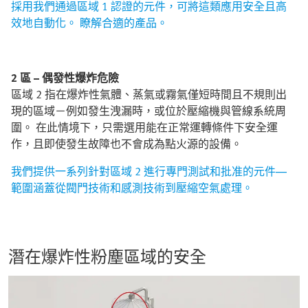
採用我們通過區域 1 認證的元件，可將這類應用安全且高
效地自動化。 瞭解合適的產品。
2 區 – 偶發性爆炸危險
區域 2 指在爆炸性氣體、蒸氣或霧氣僅短時間且不規則出
現的區域－例如發生洩漏時，或位於壓縮機與管線系統周
圍。 在此情境下，只需選用能在正常運轉條件下安全運
作，且即使發生故障也不會成為點火源的設備。
我們提供一系列針對區域 2 進行專門測試和批准的元件—
範圍涵蓋從閥門技術和感測技術到壓縮空氣處理。
潛在爆炸性粉塵區域的安全