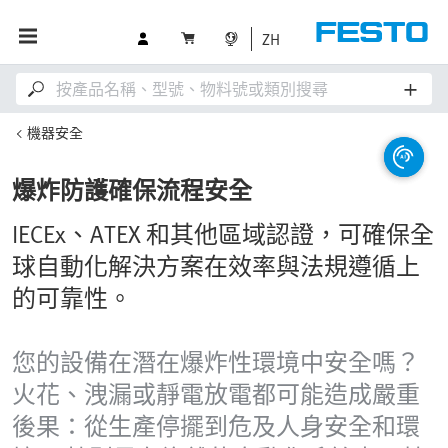
ZH
機器安全
爆炸防護確保流程安全
IECEx、ATEX 和其他區域認證，可確保全
球自動化解決方案在效率與法規遵循上
的可靠性。
您的設備在潛在爆炸性環境中安全嗎？
火花、洩漏或靜電放電都可能造成嚴重
後果：從生產停擺到危及人身安全和環