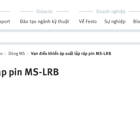
Didactic
Doanh nghiệp
pport
Đào tạo ngành kỹ thuật
Về Festo
Sự nghiệp
Bl
én
Dòng MS
Van điều khiển áp suất lắp ráp pin MS-LRB
ráp pin MS-LRB