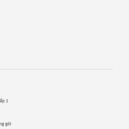
cấp 1
ng gói