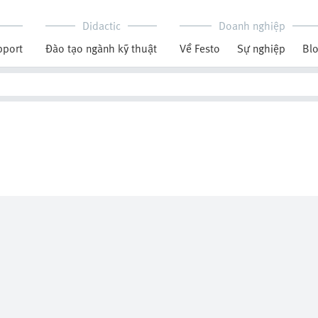
Didactic
Doanh nghiệp
pport
Đào tạo ngành kỹ thuật
Về Festo
Sự nghiệp
Bl